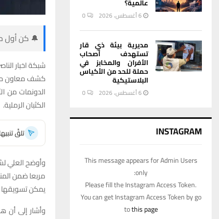
عالمية؟
6 أغسطس، 2026
0
🔔 كن أول من
مديرية بيئة ذي قار
تستهدف أصحاب
الأفران والمخابز في
شبكة اخبار الناصر
حملة للحد من الأكياس
كشف معاون محاف
البلاستيكية
الدونمات من ال
6 أغسطس، 2026
0
الكثبان الرملية.
INSTAGRAM
تلقَّ تنبي
This message appears for Admin Users
only:
مربعا ضمن المنا
Please fill the Instagram Access Token.
يمكن تسويقها داخ
You can get Instagram Access Token by go
to
this page
وأشار إلى أن هذ