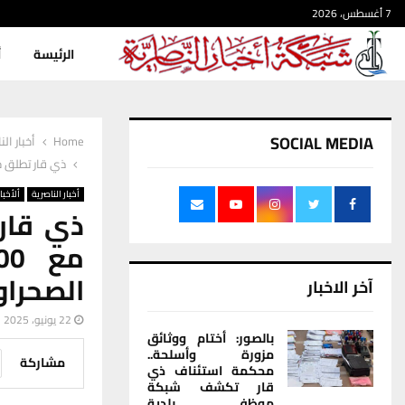
7 أغسطس، 2026
الرئيسة
أ
SOCIAL MEDIA
Home
أخبار الن
ذي قار تطلق خطة للتصدي لل
أخبار الناصرية
ألأخبار
ذي قار 
الصحراو
آخر الاخبار
22 يونيو، 2025
بالصور: أختام ووثائق
مزورة وأسلحة..
مشاركة
محكمة استئناف ذي
قار تكشف شبكة
موظفي بلدية