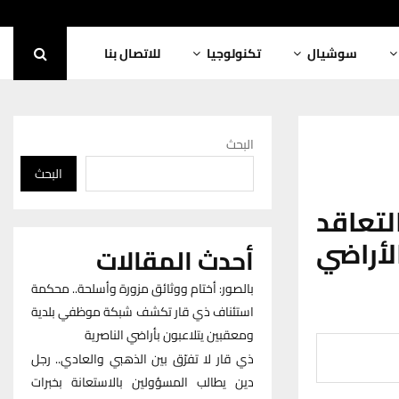
سوشيال
تكنولوجيا
للاتصال بنا
البحث
البحث
لتعاقد
 64 كم² من الأراضي
أحدث المقالات
بالصور: أختام ووثائق مزورة وأسلحة.. محكمة
استئناف ذي قار تكشف شبكة موظفي بلدية
ومعقبين يتلاعبون بأراضي الناصرية
ذي قار لا تفرّق بين الذهبي والعادي.. رجل
دين يطالب المسؤولين بالاستعانة بخبرات