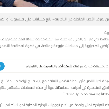
 كن أول من يعرف الأخبار العاجلة عن الناصرية– تابع حساباتنا على ف
شبك
فظ ذي قار رزاق العلي عن خطة استراتيجية جديدة تتبناها المحافظة تهدف 
لأراضي الصحراوية إلى مساحات مزروعة ومنتجة، في خطوة لمكافحة التصح
على التليغرام
شبكة أخبار الناصرية
تلقَّ تنبيهات وتحديثات فوري
ة
اطق المتصحرة في أطراف المحافظة، مبيناً أن هذه المساحات ستُستثمر لإنتا
يمكن تسويقها داخلياً والاستفادة
ذه المبادرة تمثل واحدة من أهم توجهات الإدارة المحلية نحو استصلاح ال