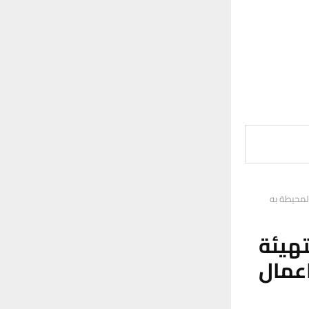
المحيطة به
هيئة
عمال