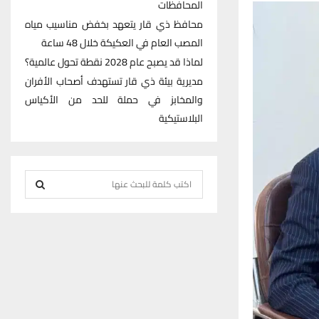
المحافظات
محافظ ذي قار يتعهد بخفض مناسيب مياه
المصب العام في العكيكة خلال 48 ساعة
لماذا قد يصبح عام 2028 نقطة تحول عالمية؟
مديرية بيئة ذي قار تستهدف أصحاب الأفران
والمخابز في حملة للحد من الأكياس
البلاستيكية
S
e
S
a
r
E
c
h
A
f
R
o