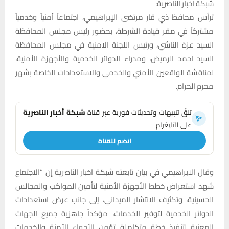
شبكة اخبار الناصرية:
ترأس محافظ ذي قار مرتضى الإبراهيمي، اجتماعاً أمنياً وخدمياً
مشتركاً في مقر قيادة الشرطة، بحضور رئيس مجلس المحافظة
السيد عزة الناشي، ورئيس اللجنة الامنية في مجلس المحافظة
السيد احمد الرميض، ومدراء الدوائر الخدمية والأجهزة الأمنية،
لمناقشة الواقعين الأمني والخدمي والاستعدادات الخاصة بشهر
محرم الحرام.
تلقَّ تنبيهات وتحديثات فورية عبر قناة
شبكة أخبار الناصرية
على التليغرام
انضم للقناة
وقال الابراهيمي في بيان تابعته شبكة اخبار الناصرية إن “الاجتماع
شهد استعراض خطط الأجهزة الأمنية لتأمين المواكب والمجالس
الحسينية، وتكثيف الانتشار الميداني، إلى جانب عرض استعدادات
الدوائر الخدمية لتوفير الخدمات، مؤكداً جاهزية جميع الجهات
المعنية لتنفيذ خطة متكاملة تؤمن الأجواء الآمنة والخدمات