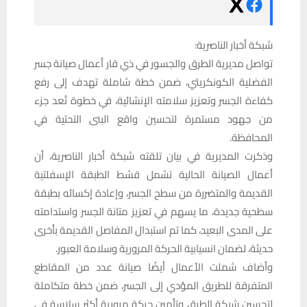
شبكة أخبار الناصرية:
تواصل مديرية الطرق والجسور في ذي قار أعمال صيانة جسر
الفضلية الكونكريتي، ضمن خطة شاملة تهدف إلى رفع
كفاءة الجسر وتعزيز سلامته الإنشائية، في خطوة تُعد جزء
من جهود مستمرة لتحسين واقع البنى التحتية في
المحافظة.
وذكرت المديرية في بيان تلقته شبكة أخبار الناصرية، أن
أعمال الصيانة الحالية تشمل قشط الطبقة الإسفلتية
القديمة والمتضررة من سطح الجسر، وإعادة إكسائه بطبقة
سطحية جديدة، ما يسهم في تعزيز متانة الجسر واستدامته
على المدى البعيد، كما تم استبدال المفاصل القديمة بأخرى
حديثة، لضمان انسيابية الحركة المرورية وسلامة العبور.
وأضاف شملت الأعمال أيضًا صيانة عدد من المقاطع
المتفرقة للطريق المؤدي إلى الجسر، ضمن خطة متكاملة
لتحسين شبكة الطرق وتأمين حركة مرورية أكثر سلاسة في