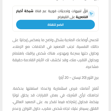
تلقَّ تنبيهات وتحديثات فورية عبر قناة
شبكة أخبار
الناصرية
على التليغرام
انضم للقناة
تتحسن أوضاعك المادية بشكل واضح ما ينعكس إيجابيًا على
حالتك النفسية. تجنب التصعيد في الخلافات مع الزملاء،
وحاول حلها بسرعة وبهدوء. هناك شخص يراقبك باهتمام
ويحاول التقرب منك، وقد تكشف لك الأيام القادمة حقيقة
مشاعره.
برج الثور (20 نيسان – 20 أيار)
تُفتح أمامك فرص استثمارية واعدة؛ استغلها بحكمة.
تجاهلك لرأي الشريك في بعض القرارات قد يخلق توترًا
بينكما، فحاول إشراكه فيما تفكر به. على الصعيد العائلي،
القلق يسيطر عليك تجاه شخص مقرب، حاول التوازن وعدم