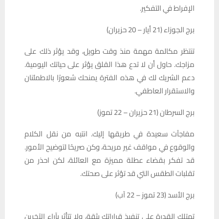
الإفراط في التفكير.
برج الجوزاء (21 أيار – 20 حزيران)
تنتظر مكالمة مهمة منذ وقت طويل، وقد يؤثر ذلك على
مزاجك. حاول أن لا تدع هذا القلق يؤثر على حياتك اليومية.
دعم الشريك لك في هذه الفترة يمنحك شعورًا بالاطمئنان
والاستقرار العاطفي.
برج السرطان (21 حزيران – 22 تموز)
مفاجآت سعيدة في طريقها إليك. انتبه من نقل الكلام
والوقوع في مواقف غير مريحة، وكن صريحًا لتوضيح الأمور.
قد تفكر بقضاء عطلة مميزة مع العائلة، لكن احذر من
تقلبات الطقس التي قد تؤثر على صحتك.
برج الأسد (23 تموز – 22 آب)
تمتلك القدرة على تنفيذ قراراتك بثقة، ولا تتأثر بآراء الآخرين