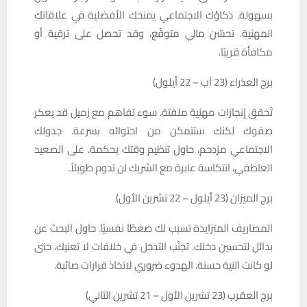
بسهولة. ذكاؤك الاجتماعي يمنحك الأفضلية في علاقاتك
المهنية. تحسّن مالي متوقّع، وقد تحصل على ترقية أو
مكافأة قريبًا.
برج العذراء (23 آب – 22 أيلول)
تُحقق إنجازات مهنية ملفتة. سوء تفاهم مع زميل قد يعكر
صفوك لكنك ستتمكن من احتوائه بسرعة. جدولك
الاجتماعي مزدحم، حاول تنظيم وقتك بحكمة. على الصعيد
العاطفي، انتكاسة عابرة مع الشريك لن تدوم طويلاً.
برج الميزان (23 أيلول – 22 تشرين الأول)
المصاريف المتزايدة تسبب لك ضغطًا نفسيًا. حاول البحث عن
بدائل لتحسين دخلك. تجنّب التدخل في خلافات لا تعنيك، حتى
لو كانت النية حسنة. الهدوء ضروري لاتخاذ قرارات صائبة.
برج العقرب (23 تشرين الأول – 21 تشرين الثاني)