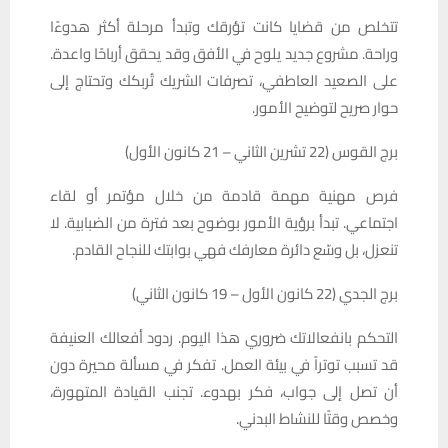
تتخلص من قضايا كانت تؤرقك وتبدأ مرحلة أكثر هدوءًا
وراحة. مشروع جديد يلوح في الأفق وقد يحقق أرباحًا واعدة.
على الصعيد العاطفي، تصرفات الشريك تُربكك وتحتاج إلى
حوار صريح لتوضيح الأمور.
برج القوس (22 تشرين الثاني – 21 كانون الأول)
فرص مهنية مهمة قادمة من خلال مؤتمر أو لقاء
اجتماعي. تبدأ برؤية الأمور بوضوح بعد فترة من الضبابية. لا
تنعزل، بل وسّع دائرة معارفك فهي بوابتك للنجاح القادم.
برج الجدي (22 كانون الأول – 19 كانون الثاني)
التحكم بانفعالاتك ضروري هذا اليوم. ردود أفعالك العنيفة
قد تسبب توتراً في بيئة العمل. تفكر في مسألة محيرة دون
أن تصل إلى جواب، فكر بهدوء. تجنب القيادة المتهورة،
وخصص وقتًا للنشاط البدني.