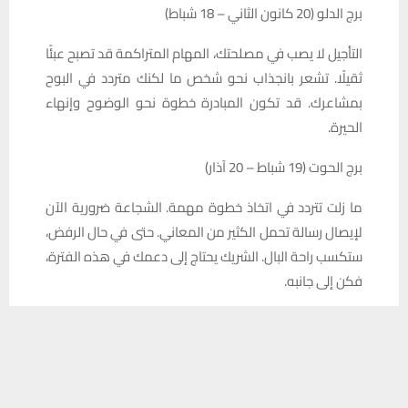
برج الدلو (20 كانون الثاني – 18 شباط)
التأجيل لا يصب في مصلحتك، المهام المتراكمة قد تصبح عبئًا
ثقيلًا. تشعر بانجذاب نحو شخص ما لكنك متردد في البوح
بمشاعرك. قد تكون المبادرة خطوة نحو الوضوح وإنهاء
الحيرة.
برج الحوت (19 شباط – 20 آذار)
ما زلت تتردد في اتخاذ خطوة مهمة. الشجاعة ضرورية الآن
لإيصال رسالة تحمل الكثير من المعاني. حتى في حال الرفض،
ستكسب راحة البال. الشريك يحتاج إلى دعمك في هذه الفترة،
فكن إلى جانبه.
المصدر: الابراج
يستخدم هذا الموقع ملفات تعريف الارتباط لتحسين تجربتك. سنفترض أنك
موافق على هذا، ولكن يمكنك إلغاء الاشتراك إذا كنت ترغب في ذلك.
موافق
قراءة المزيد
📱 حمل تطبيق أخبار الناصرية وكن على اطلاع دائم