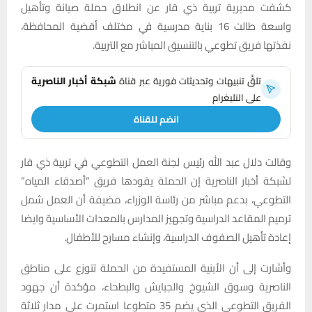
كشفت مديرية تربية ذي قار عن انطلاق حملة صيانة وتأهيل
واسعة طالت 16 بناية مدرسية في مختلف أقضية المحافظة،
نفذتها فريق تطوعي بالتنسيق المباشر مع التربية.
تلقَّ تنبيهات وتحديثات فورية عبر قناة
شبكة أخبار الناصرية
على التليغرام
انضم للقناة
وقالت دلال عبد الله رئيس لجنة العمل التطوعي في تربية ذي قار
لشبكة أخبار الناصرية إن الحملة يقودها فريق “أصدقاء المياه”
التطوعي، بدعم مباشر من رئاسة الوزراء، مضيفة أن العمل شمل
ترميم المقاعد الدراسية وتجهيز المدارس بالمعدات الأساسية وايضا
إعادة تأهيل الصفوف الدراسية، وإنشاء مسارح للأطفال.
وأشارت إلى أن الأبنية المستفيدة من الحملة تتوزع على مناطق
الناصرية وسوق الشيوخ والجبايش والبطحاء، مؤكدة أن جهود
الفريق التطوعي الذي يضم 35 متطوعا استمرت على مدار ثلاثة