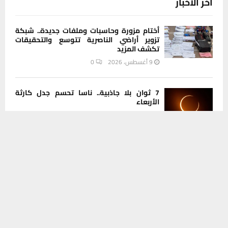
آخر الاخبار
أختام مزورة وحاسبات وملفات جديدة.. شبكة
تزوير أراضي الناصرية تتوسع والتحقيقات
تكشف المزيد
9 أغسطس، 2026
0
7 ثوان بلا جاذبية.. ناسا تحسم جدل كارثة
الأربعاء
8 أغسطس، 2026
0
يستخدم هذا الموقع ملفات تعريف الارتباط لتحسين تجربتك. سنفترض أنك
موافق على هذا، ولكن يمكنك إلغاء الاشتراك إذا كنت ترغب في ذلك.
نادي الناصرية يجدد عقد حارس المرمى موسى
موافق
قراءة المزيد
شكري للموسم الثاني على التوالي
8 أغسطس، 2026
0
أكثر الفواكه التي قد تسهم بتفشي عدوى
السيكلوسبورا
8 أغسطس، 2026
0