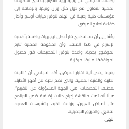
وكشف الحجامي عن وجود رؤية استراتيجية لدى الحكومة
المحلية للتعاون مع دول مثل إيران وتركيا، بالإضافة إلى
مؤسسات طبية رصينة في الهند، لتوفير خيارات أوسع وأكثر
كفاءة لعلاج المرضى.
وأشار إلى أن محافظ ذي قار أعطى توجيهات واضحة بأهمية
الإسراع في هذا الملف، وأن الحكومة المحلية تتابع
الموضوع بجدية، واعدة بتوفير التخصيصات فور حصول
الموافقة المالية المركزية.
وفيما يخص آلية اختيار المرضى، أكد الحجامي أن “اللجنة
الطبية والفنية المعنية، والتي تضم نخبة من أمهر الأطباء
بمختلف التخصصات، هي الجهة المسؤولة عن التقييم”،
مبينًا أنه تمت مناقشة إدراج حالات إضافية ضمن البرنامج
مثل أمراض العيون، وزراعة الكبد، وتشوهات العمود
الفقري، والحروق التجميلية.
انتهى.