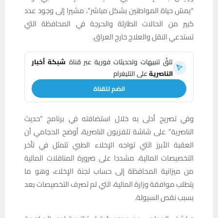
“يمسّ حياة المواطنين بشكل مباشر”، مشيرا إلى وجود عدد
كبير من الحالات الطارئة والحرجة في المحافظة التي
تستدعي النقل والعلاج خارج العراق.
تلقَّ تنبيهات وتحديثات فورية عبر قناة
شبكة أخبار
الناصرية
على التليغرام
انضم للقناة
وفي تصريح أدلى به خلال استضافته في برنامج “حديث
الناصرية” على شاشة تلفزيون الناصرية، أوضح الحجامي أن
العقبة الأبرز التي تواجه الإخلاء الطبي تتمثل في تأخر
التخصيصات المالية، مشددا على ضرورة المناقلات المالية
من ميزانية المحافظة إلى حساب لجنة الإخلاء، وهو ما
يتطلب موافقة وزارة المالية، التي لم تصرف التخصيصات بعد
بسبب نقص السيولة.