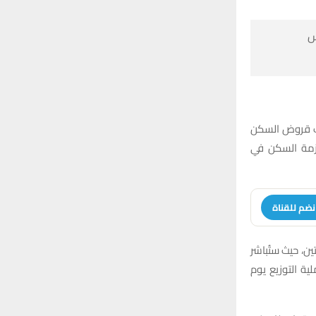

أعلن صندوق ال
على 143 مستفي
انضم للقنا
وذكر مصدر في ا
غداً الأربعاء تسليم الصكوك للمستفيدين ضمن