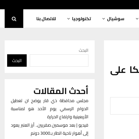
سوشيال
تكنولوجيا
للاتصال بنا
البحث
البحث
ن في ذي قار يوزّع 143 صكا على
أحدث المقالات
مجلس محافظة ذي قار يوضح ان تعطيل
الدوام الرسمي يوم الأحد هو لمناسبة
الأربعينية وارتفاع الحرارة
فيديو | بعد موسمين صفريين.. أرز العنبر يعود
إلى أهوار ناحية الطار بـ3000 دونم