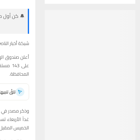
🔔 كن أول من
شبكة أخبار الناصر
أعلن صندوق الإ
على 43
المحافظة.
تلقَّ تنبي
وذكر مصدر في ال
الخميس المقبل للقوائم (6،