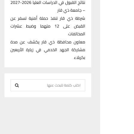
نتائج القبول في الدراسات العليا 2026-2027
– جامعة ذي قار
شرطة ذي قار تنفذ حملة أمنية تسفر عن
القبض على 12 متهما وضبط عشرات
المخالفات
معاون محافظة ذي قار يكشف عن مدة
مشاركة الجهد الخدمي في زيارة الأربعين
بكربلاء
S
e
S
a
r
E
c
h
A
f
R