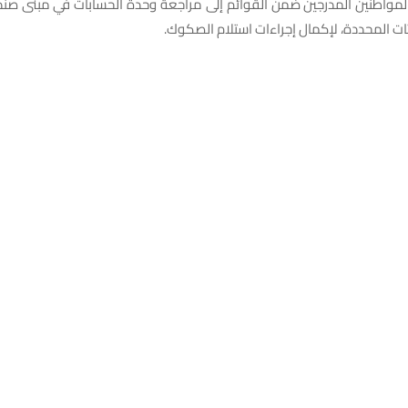
لمواطنين المدرجين ضمن القوائم إلى مراجعة وحدة الحسابات في مبنى ص
تات المحددة، لإكمال إجراءات استلام الصكوك.