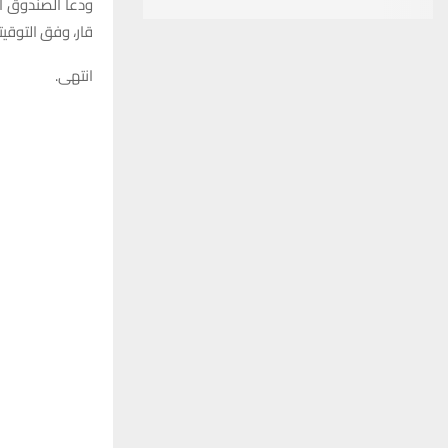
ودعا الصندوق ا
قار، وفق التوقي
انتهى.