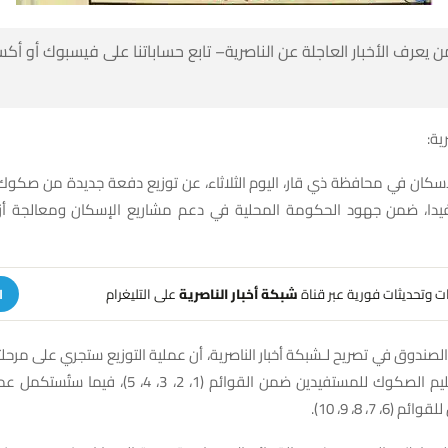
 كن أول من يعرف الأخبار العاجلة عن الناصرية– تابع حساباتنا على ف
شبك
إسكان في محافظة ذي قار، اليوم الثلاثاء، عن توزيع دفعة جديدة من ص
دا، ضمن جهود الحكومة المحلية في دعم مشاريع الإسكان ومعالجة أزمة ال
على التليغرام
شبكة أخبار الناصرية
تلقَّ تنبيهات وتحديثات فوري
ة
لصندوق في تصريح لـشبكة أخبار الناصرية، أن عملية التوزيع ستجري على مرحلت
 القوائم (1، 2، 3، 4، 5)، فيما ستُستكمل عملية التوزيع يوم
الخميس المقبل 