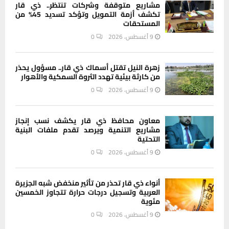
مشاريع متوقفة وشركات تنتظر.. ذي قار
تكشف أزمة التمويل وتؤكد تسديد 45% من
المستحقات
9 أغسطس، 2026
0
زهرة النيل تقتل أسماك ذي قار.. مسؤول يحذر
من كارثة بيئية تهدد الثروة السمكية والأهوار
9 أغسطس، 2026
0
معاون محافظ ذي قار يكشف نسب إنجاز
مشاريع التنمية ويرصد تقدم ملفات البنية
التحتية
9 أغسطس، 2026
0
أنواء ذي قار تحذر من تأثير منخفض شبه الجزيرة
العربية وتسجيل درجات حرارة تتجاوز الخمسين
مئوية
9 أغسطس، 2026
0