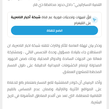
التنمية الاستراتيجي” داخل حدود محافظة ذي قار.
تلقَّ تنبيهات وتحديثات فورية عبر قناة
شبكة أخبار الناصرية
على التليغرام
انضم للقناة
وذكر بيان لهيئة العامة للأثار والتراث تلقته شبكة اخبار الناصرية، ان
الاستطلاع جاء بقيادة مسؤول وحدة التحسس النائي ، وبمشاركة
فعالة من الجهات الساندة والدوائر المحلية، وذلك ضمن الجهود
المبذولة لإتمام الكشوفات الميدانية الدقيقة على طول المسار
المخطط للمشروع العملاق.
وأكد الرميض أن كوادر المفتشية تتابع المسار باهتمام بالغ للحفاظ
على المواقع الأثرية والتراثية، وضمان عدم المساس بالقيم
الثقافية للمنطقة، التي تعد من أقدم المناطق المأهولة في تاريخ
البشرية.