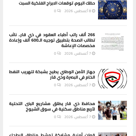
حظك اليوم، توقعات الابراج الفلكية السبت
8 أغسطس، 2026
0
266 ألف راتب أطباء العقود في ذي قار.. نائب
تطالب الصحة بتطبيق توجيه الـ600 ألف وإعادة
مخصصات الإعاشة
7 أغسطس، 2026
0
جهاز الأمن الوطني يطيح بشبكة لتهريب النفط
الخام في البصرة وذي قار
7 أغسطس، 2026
0
محافظ ذي قار يطلق مشاريع البنى التحتية
لأربع مناطق سكنية في سوق الشيوخ
7 أغسطس، 2026
0
قوات أمنية مشتركة تمشط مناطق البطحاء