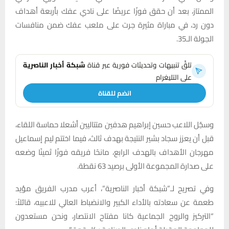
الممتاز، بعد أن حقق فوزًا عريضًا على نادي عفك بأربعة أهداف
دون رد، في مباراة مثيرة جرت على ملعب عفك ضمن منافسات
الجولة الـ35.
تلقَّ تنبيهات وتحديثات فورية عبر قناة
شبكة أخبار الناصرية
على التليغرام
انضم للقناة
وسجّل اللاعب حسين إبراهيم هدفين متتاليين أشعلا حماسة اللقاء،
قبل أن يعزز سجاد بشير النتيجة بهدف ثالث، فيما اختتم ليم إسماعيل
مهرجان الأهداف بالهدف الرابع، مانحًا فريقه فوزًا ثمينًا وضعه
على صدارة المجموعة الأولى برصيد 63 نقطة.
وفي تصريح لـ”شبكة أخبار الناصرية”، أعرب مدرب الفريق مؤيد
طعمة عن سعادته بالأداء الكبير والانضباط العالي للاعبيه، قائلاً:
“التركيز والروح الجماعية كانا مفتاح الانتصار، ونحن مستعدون