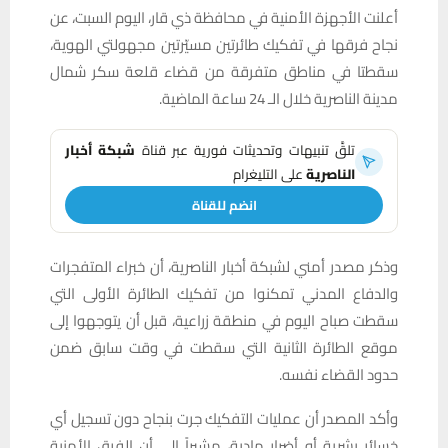
أعلنت الأجهزة الأمنية في محافظة ذي قار، اليوم السبت، عن
نجاح فرقها في تفكيك طائرتين مسيّرتين مجهولتي الهوية،
سقطتا في مناطق متفرقة من قضاء قلعة سكر شمال
مدينة الناصرية خلال الـ 24 ساعة الماضية.
تلقَّ تنبيهات وتحديثات فورية عبر قناة
شبكة أخبار
الناصرية
على التليغرام
انضم للقناة
وذكر مصدر أمني لشبكة أخبار الناصرية، أن خبراء المتفجرات
والدفاع المدني تمكنوا من تفكيك الطائرة الأولى التي
سقطت صباح اليوم في منطقة زراعية، قبل أن يتوجهوا إلى
موقع الطائرة الثانية التي سقطت في وقت سابق ضمن
حدود القضاء نفسه.
وأكد المصدر أن عمليات التفكيك جرت بنجاح دون تسجيل أي
خسائر بشرية أو أضرار مادية، مشيراً إلى أن الفرق الأمنية