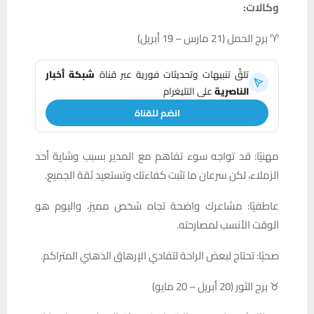
وكالات:
♈ برج الحمل (21 مارس – 19 أبريل)
تلقَّ تنبيهات وتحديثات فورية عبر قناة
شبكة أخبار
الناصرية
على التليغرام
انضم للقناة
مهنيًا: قد تواجه سوء تفاهم مع المدير بسبب وشاية أحد
الزملاء، لكن سرعان ما تثبت كفاءتك وتستعيد ثقة الجميع.
عاطفيًا: مشاعرك واضحة تجاه شخص مميز، واليوم هو
الوقت الأنسب لمصارحته.
صحيًا: تحتاج لبعض الراحة لتفادي الإرهاق الذهني المتراكم.
♉ برج الثور (20 أبريل – 20 مايو)