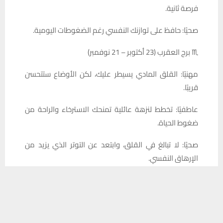
فرصة ثانية.
صحيًا: حافظ على توازنك النفسي رغم الضغوطات اليومية.
♏ برج العقرب (23 أكتوبر – 21 نوفمبر)
مهنيًا: القلق المادي يسيطر عليك، لكن الأوضاع ستتحسن
قريبًا.
عاطفيًا: تخطط لنزهة عائلية تمنحك الاسترخاء والراحة من
ضغوط الحياة.
صحيًا: لا تبالغ في القلق، وابتعد عن التوتر الذي يزيد من
الإرهاق النفسي.
يستخدم هذا الموقع ملفات تعريف الارتباط لتحسين تجربتك. سنفترض أنك
♐ برج القوس (22 نوفمبر – 21 ديسمبر)
موافق على هذا، ولكن يمكنك إلغاء الاشتراك إذا كنت ترغب في ذلك.
مهنيًا: يوم إيجابي تتغير فيه الأوضاع لصالحك. استغل الفرص
موافق
قراءة المزيد
التي تصادفك.