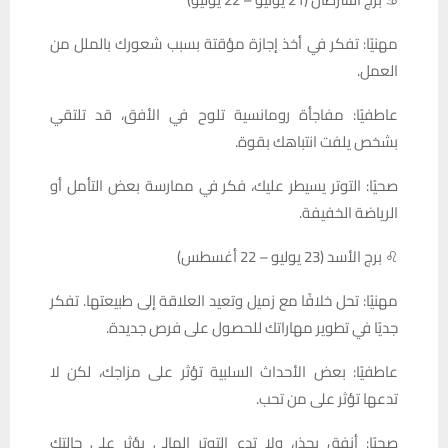
مهنيًا: تفكر في أخذ إجازة مؤقتة بسبب شعورك بالملل من
العمل.
عاطفيًا: مفاجأة رومانسية تلوح في الأفق، قد تلتقي
بشخص يلفت انتباهك بقوة.
صحيًا: التوتر يسيطر عليك، فكر في ممارسة بعض التأمل أو
الرياضة الخفيفة.
♌ برج الأسد (23 يوليو – 22 أغسطس)
مهنيًا: تحل خلافًا مع زميل وتعيد العلاقة إلى طبيعتها. تفكر
جديًا في تطوير مهاراتك للحصول على فرص جديدة.
عاطفيًا: بعض الأحداث السلبية تؤثر على مزاجك، لكن لا
تدعها تؤثر على من تحب.
صحيًا: أنفق بحذر، ولا تدع التوتر المالي يؤثر على حالتك