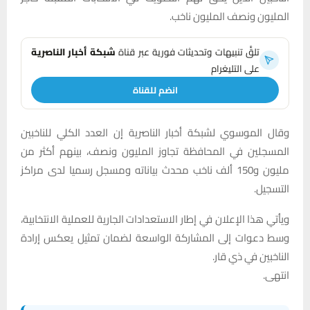
المليون ونصف المليون ناخب.
تلقَّ تنبيهات وتحديثات فورية عبر قناة
شبكة أخبار الناصرية
على التليغرام
انضم للقناة
وقال الموسوي لشبكة أخبار الناصرية إن العدد الكلي للناخبين
المسجلين في المحافظة تجاوز المليون ونصف، بينهم أكثر من
مليون و150 ألف ناخب محدث بياناته ومسجل رسميا لدى مراكز
التسجيل.
ويأتي هذا الإعلان في إطار الاستعدادات الجارية للعملية الانتخابية،
وسط دعوات إلى المشاركة الواسعة لضمان تمثيل يعكس إرادة
الناخبين في ذي قار.
انتهى.