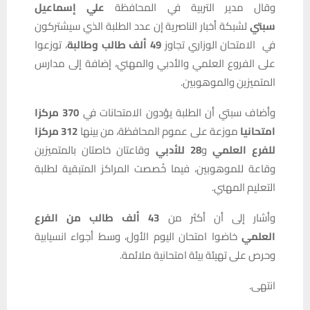
وقال مدير التربية في المحافظة
علي إسماعيل
سبتي
لشبكة أخبار الناصرية إن عدد الطلبة الذي سيشتركون
في الامتحان الوزاري تجاوز
49 ألف طالب وطالبة
، توزعوا
على الفروع العلمي والأدبي والمهني، إضافة إلى مدارس
المتميزين والموهوبين.
وأضاف سبتي أن الطلبة يؤدون الامتحانات في
370 مركزا
امتحانيا
موزعة على عموم المحافظة، من بينها
312 مركزا
للفرع العلمي
و
28 للأدبي
وقاعتان خاصتان بالمتميزين
وقاعة للموهوبين، فيما خُصصت المراكز المتبقية لطلبة
التعليم المهني.
وأشار إلى أن أكثر من
43 ألف طالب من الفرع
العلمي
خاضوا امتحان اليوم الأول، وسط أجواء انسيابية
وحرص على تهيئة بيئة امتحانية ملائمة.
انتهى.