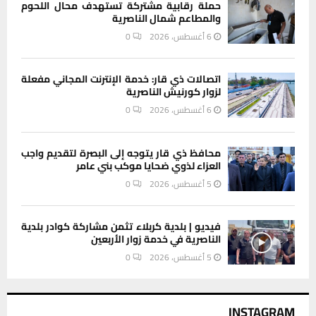
حملة رقابية مشتركة تستهدف محال اللحوم
والمطاعم شمال الناصرية
6 أغسطس، 2026
0
اتصالات ذي قار: خدمة الإنترنت المجاني مفعلة
لزوار كورنيش الناصرية
6 أغسطس، 2026
0
محافظ ذي قار يتوجه إلى البصرة لتقديم واجب
العزاء لذوي ضحايا موكب بني عامر
5 أغسطس، 2026
0
فيديو | بلدية كربلاء تثمن مشاركة كوادر بلدية
الناصرية في خدمة زوار الأربعين
5 أغسطس، 2026
0
INSTAGRAM