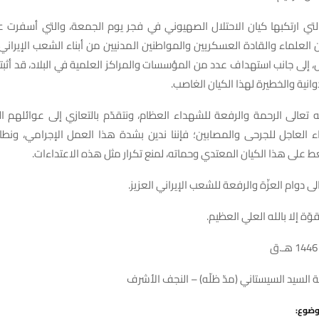
 التي ارتكبها كيان الاحتلال الصهيوني في فجر يوم الجمعة، والتي أسفرت 
علماء والقادة العسكريين والمواطنين المدنيين من أبناء الشعب الإيراني
 إلى جانب استهداف عدد من المؤسسات والمراكز العلمية في البلاد، قد أثبت
وانية والخطيرة لهذا الكيان الغاصب.
ه تعالى الرحمة والرفعة للشهداء العظام، ونتقدّم بالتعازي إلى عوائلهم ا
ء العاجل للجرحى والمصابين؛ فإننا ندين بشدة هذا العمل الإجرامي، ونطا
ط على هذا الكيان المعتدي وحماته، لمنع تكرار مثل هذه الاعتداءات.
لى دوام العزّة والرفعة للشعب الإيراني العزيز.
وّة إلا بالله العلي العظيم.
لسيد السيستاني (مدّ ظلّه) – النجف الأشرف
وضوع: