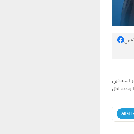
 أكس
وم العسكري
ا رفضه لكل
 للقناة