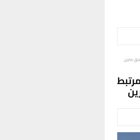
مق مترين
رتبط
ين