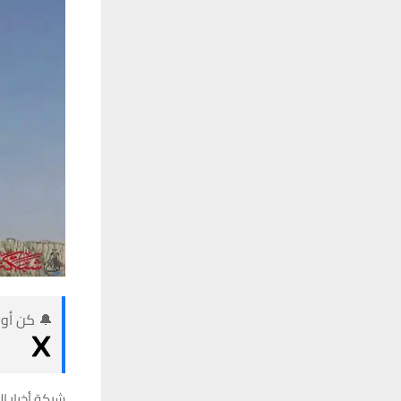
🔔 كن أول
شبكة أخبار ال