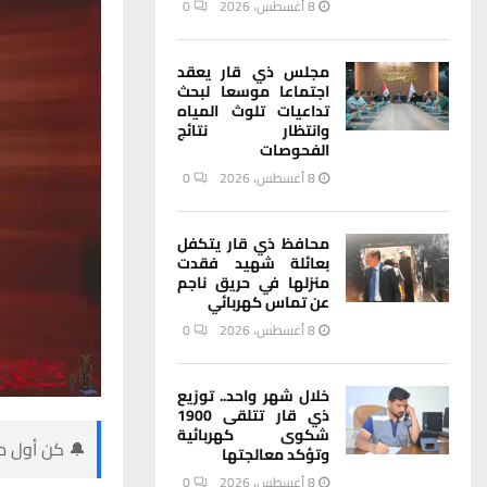
8 أغسطس، 2026
0
مجلس ذي قار يعقد
اجتماعا موسعا لبحث
تداعيات تلوث المياه
وانتظار نتائج
الفحوصات
8 أغسطس، 2026
0
محافظ ذي قار يتكفل
بعائلة شهيد فقدت
منزلها في حريق ناجم
عن تماس كهربائي
8 أغسطس، 2026
0
خلال شهر واحد.. توزيع
ذي قار تتلقى 1900
شكوى كهربائية
🔔 كن أول من
وتؤكد معالجتها
8 أغسطس، 2026
0