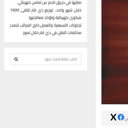
منزلها في حريق ناجم عن تماس كهربائي
خلال شهر واحد.. توزيع ذي قار تتلقى 1900
شكوى كهربائية وتؤكد معالجتها
تجاوزات التسعيرة والعمل خارج المرائب تتصدر
مخالفات النقل في ذي قار خلال تموز
S
e
S
a
r
E
c
h
A
f
R
o
r
C

:
H