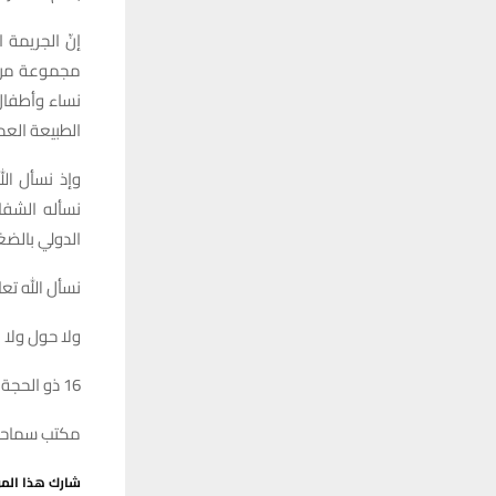
إنّ الجريمة
مجموعة من ال
نساء وأطفال،
الطبيعة العد
وإذ نسأل الل
نسأله الشفا
الدولي بالضغ
نسأل الله تعا
ولا حول ولا ق
16 ذو الحجة 1446 هـ.ق
مكتب سماحة ا
شارك هذا الم