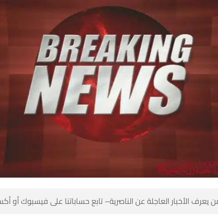
 كن أول من يعرف الأخبار العاجلة عن الناصرية– تابع حساباتنا على ف