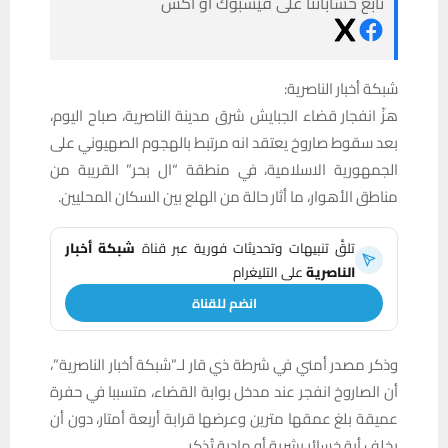
تابع حساباتنا على فيسبوك أو أكس
شبكة أخبار الناصرية:
هزّ انفجار قضاء الجبايش شرق مدينة الناصرية، صباح اليوم،
بعد سقوط صاروخ يعتقد انه مرتبط بالهجوم الصهيوني على
الجمهورية الاسلامية، في منطقة “ال بحر” القريبة من
مناطق الأهوار، ما أثار حالة من الهلع بين السكان المحليين.
تلقَّ تنبيهات وتحديثات فورية عبر قناة
شبكة أخبار
الناصرية
على التليغرام
انضم للقناة
وذكر مصدر أمني في شرطة ذي قار لـ”شبكة أخبار الناصرية”،
أن الصاروخ انفجر عند مدخل بوابة القضاء، متسببا في حفرة
عميقة بلغ عمقها مترين وعرضها قرابة أربعة أمتار، دون أن
يخلف أية خسائر بشرية أو مادية تُذكر.