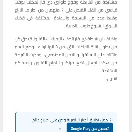
مشتركة من الشرطة وفوج طوارئ ذي قار تمكنت بوقت
قياسي من القاء القبض على 7 متهمين من اطراف النزاع
وضبط عدد من الاسلحة والاعتدة المختلفة في قضاء
السوق الشيوخ جنوب الناصرية .
واضاف ان شرطة ذي قار اتخذت الإجراءات القانونية بحق كل
من يحاول اثارة النزاعات التي من شانها ارباك الوضع العام
والتاثير على الاستقرار و الامن المجتمعي، وحذرت الشرطة
من هكذا افعال تضع مرتكبيها امام القانون والمحاكم
المختصة .
انتهى.
📱 حمل تطبيق أخبار الناصرية وكن على اطلاع دائم
×
تحميل من Google Play