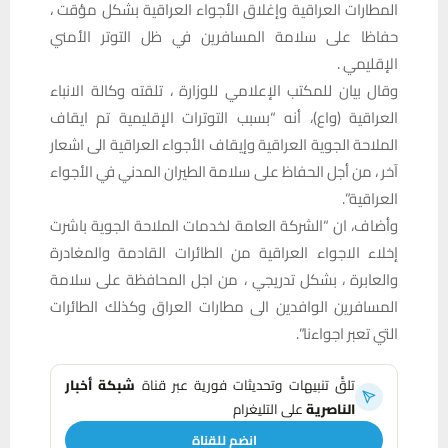
المطارات العراقية وإغلاق الأجواء العراقية بشكل مؤقت ،
حفاظا على سلامة المسافرين في ظل التوتر الأمني
الإقليمي .
وقال بيان للمكتب الإعلامي للوزارة ، تلقته وكالة الانباء
العراقية (واع)، أنه “بسبب التوترات الإقليمية تم ايقاف
الملاحة الجوية العراقية وإيقاف الأجواء العراقية الى اشعار
آخر ، من أجل الحفاظ على سلامة الطيران المدني في الأجواء
العراقية”.
وأضاف، ان “الشركة العامة لخدمات الملاحة الجوية باشرت
إخلاء الاجواء العراقية من الطائرات القادمة والمغادرة
والعابرة ، بشكل تدريجي ، من اجل المحافظة على سلامة
المسافرين الوافدين الى مطارات العراق وكذلك الطائرات
التي تعبر اجواءنا”.
تلقَّ تنبيهات وتحديثات فورية عبر قناة
شبكة أخبار
الناصرية
على التليغرام
انضم للقناة