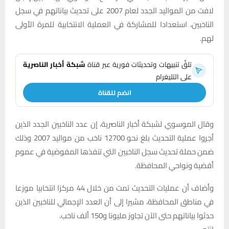
لافت من المواليد الجدد لعام 2007 على تحديث بياناتهم في سجل
الناخبين، استعدادا للمشاركة في العملية الانتخابية للمرة الأولى
لهم.
تلقَّ تنبيهات وتحديثات فورية عبر قناة
شبكة أخبار الناصرية
على التليغرام
انضم للقناة
وقال الموسوي لشبكة أخبار الناصرية، إن عدد الناخبين الجدد الذين
أجروا عملية التحديث بلغ نحو 12700 ناخب من مواليد 2007 وذلك
ضمن حملة تحديث سجل الناخبين التي تنفذها المفوضية في عموم
أقضية ونواحي المحافظة.
وأضاف أن عمليات التحديث تمت من خلال 44 مركزا انتخابيا موزعا
في مناطق المحافظة، مشيرا إلى أن العدد الإجمالي للناخبين الذين
حدثوا بياناتهم حتى الآن تجاوز مليونا و150 ألف ناخب.