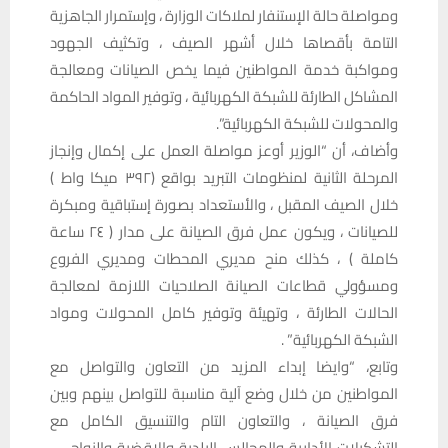
ومواصلة حالة الإستنفار لملاكات الوزارة ، وإستمرار الجاهزية
التامة بأقصاها خلال أشهر الصيف ، وتكثيف الجهود
ومواكبة خدمة المواطنين فيما يخص الصيانات ومعالجة
المشاكل الطارئة للشبكة الكهربائية ، وتوفير المواد الحاكمة
والمحولات للشبكة الكهربائية”.
وأضاف، أن “الوزير أوعز مواصلة العمل على إكمال وإنجاز
المرحلة الثانية لمنظومات التبريد بواقع (٣٩٢ ميكا واط )
خلال الصيف المقبل ، والأستعداد بصورة إستباقية ومبكرة
للصيانات ، ويكون عمل فرق الصيانة على مدار ( ٢٤ ساعة
كاملة ) ، كذلك منح مديري المحطات ومديري الفروع
ومسؤولي قطاعات الصيانة الصلاحيات اللازمة لمعالجة
الحالات الطارئة ، وتهيئة وتوفير كامل المحولات ومواد
الشبكة الكهربائية” .
وتابع، “وايضا إبداء المزيد من التعاون والتواصل مع
المواطنين من خلال وضع آلية مناسبة للتواصل بينهم وبين
فرق الصيانة ، والتعاون التام والتنسيق الكامل مع
التشكيلات الأدارية والمجالس البلدية والاقضية والنواحي ،