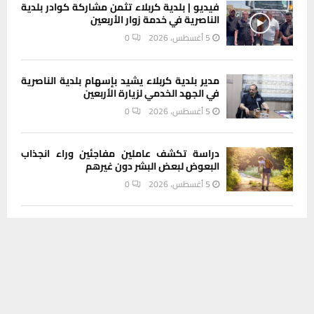
فيديو | بلدية كربلاء تثمن مشاركة كوادر بلدية
الناصرية في خدمة زوار الأربعين
5 أغسطس، 2026
0
مدير بلدية كربلاء يشيد بإسهام بلدية الناصرية
في الجهد الخدمي لزيارة الأربعين
5 أغسطس، 2026
0
دراسة تكشف عاملين مفاجئين وراء انجذاب
البعوض لبعض البشر دون غيرهم
5 أغسطس، 2026
0
أنواء ذي قار تسجل 50 درجة مئوية وتحذر من
يستخدم هذا الموقع ملفات تعريف الارتباط لتحسين تجربتك. سنفترض أنك
غبار لليومين المقبلين
موافق على هذا، ولكن يمكنك إلغاء الاشتراك إذا كنت ترغب في ذلك.
5 أغسطس، 2026
0
موافق
قراءة المزيد
INSTAGRAM