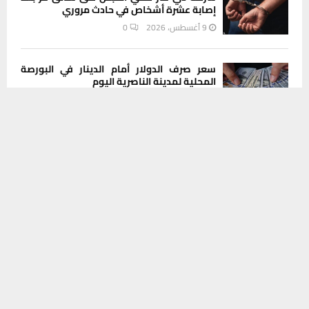
إصابة عشرة أشخاص في حادث مروري
9 أغسطس، 2026
0
سعر صرف الدولار أمام الدينار في البورصة
المحلية لمدينة الناصرية اليوم
9 أغسطس، 2026
0
يستخدم هذا الموقع ملفات تعريف الارتباط لتحسين تجربتك. سنفترض أنك
موافق على هذا، ولكن يمكنك إلغاء الاشتراك إذا كنت ترغب في ذلك.
موافق
قراءة المزيد
كهرباء الجنوب تتفقد محطات ذي قار وتؤكد
تسريع الصيانة قبيل موسم الذروة الصيفية
9 أغسطس، 2026
0
INSTAGRAM
This message appears for Admin Users only:
Please fill the Instagram Access Token. You can get Instagram
Access Token by go to
this page