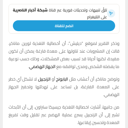
تلقَّ تنبيهات وتحديثات فورية عبر قناة
شبكة أخبار الناصرية
على التليغرام
انضم للقناة
وذكر التقرير لموقع “ديليش”، أن أخصائية التغذية لورين ماناكر،
قالت إن المشروبات عند تناولها على معدة فارغة يمكن أن تكون
مفيدة، لكنها أحيانا قد تسبب بعض المشكلات، وذلك حسب نوعية
ما يفضله الشخص ومدى توافقه مع
الجهاز الهضمي
.
وتوضح ماناكر، أن أعشاب مثل
البابونج
أو
الزنجبيل
لا تشكل أي خطر
على المعدة الفارغة، بل تساعد على تهدئتها وتحفيز الجهاز
الهضمي.
من جانبها، أشارت اخصائية التغذية جيسيكا ستراون، إلى أن الأبحاث
تشير إلى أن الزنجبيل يسرع عملية الهضم عبر تقليل وقت تفريغ
المعدة وتحسين إيقاعها.