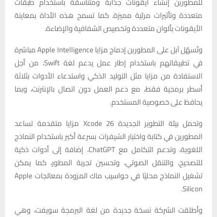
للمطورين إنشاء أيقونات جذابة ومتناسقة باستخدام طبقات
متعددة وتأثيرات مرئية مميزة. كما تسمح هذه الأداة بمعاينة
الأيقونات بألوان متعددة وتخصيص الشفافية والإضاءة.
وتُسهّل آبل على المطورين إدماج مزايا Apple Intelligence مباشرة
في تطبيقاتهم باستخدام إطار عمل يدعم لغة Swift، من أجل
الاستفادة من مزايا مثل التوليد الذكي واستدعاء الأدوات بثلاثة
أسطر برمجية فقط، مع دعم العمل دون اتصال بالإنترنت، وبما
يحافظ على خصوصية المستخدم.
وتحمل بيئة التطوير الجديدة Xcode 26 مزايا متقدمة تساعد
المطورين في كتابة واختبار الشيفرات بسرعة أكبر باستخدام النماذج
اللغوية، وتدعم التكامل مع ChatGPT، إضافة إلى أدوات ذكية
للتصحيح، والتنقل الصوتي، وتحسين تجربة المطور، كما يمكن
تشغيل النماذج محليًا في حواسيب ماك المزودة بمعالجات Apple
Silicon.
وأطلقت الشركة نسخة جديدة من لغة البرمجة سويفت، وهي