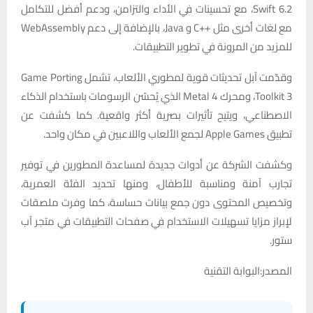
Swift 6.2، مع تحسينات في الأداء والتزامن، ودعم أفضل للتكامل
مع لغات أخرى مثل ++C و Java، بالإضافة إلى دعم WebAssembly
للمزيد من المرونة في تطوير التطبيقات.
وقدّمت آبل تحديثات قوية لمطوري الألعاب، تشمل Game Porting
Toolkit 3، ومحرك Metal 4 الذي يُحسّن الرسومات باستخدام الذكاء
الاصطناعي، ويتيح تأثيرات بصرية أكثر واقعية. كما كشفت عن
تطبيق Apple Games لجمع الألعاب واللاعبين في مكان واحد.
وكشفت الشركة عن أدوات جديدة لمساعدة المطورين في توفير
تجارب آمنة ومناسبة للأطفال، ومنها تحديد الفئة العمرية،
وتخصيص المحتوى دون جمع بيانات حساسة، كما وفرت ملصقات
لإبراز مزايا تسهيلات الاستخدام في صفحات التطبيقات في متجر آب
ستور.
المصدر:البوابة التقنية