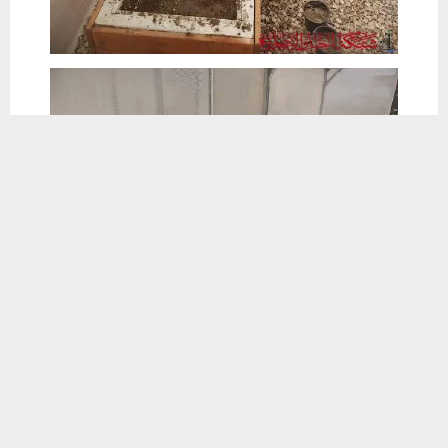
يستخدم هذا الموقع ملفات تعريف الارتباط لتحسين تجربتك. سنفترض أنك
موافق على هذا، ولكن يمكنك إلغاء الاشتراك إذا كنت ترغب في ذلك.
موافق
قراءة المزيد