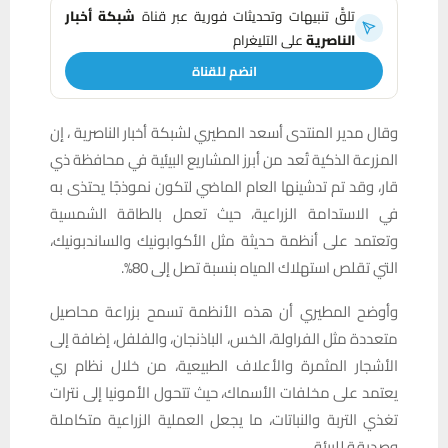
تلقَّ تنبيهات وتحديثات فورية عبر قناة
شبكة أخبار
الناصرية
على التليغرام
انضم للقناة
وقال مدير المنتدى أسعد المطيري لشبكة أخبار الناصرية ، إن
المزرعة الذكية تُعد من أبرز المشاريع البيئية في محافظة ذي
قار، وقد تم تدشينها العام الماضي لتكون نموذجًا يحتذى به
في الاستدامة الزراعية، حيث تعمل بالطاقة الشمسية
وتعتمد على أنظمة حديثة مثل الأكوابونيك والساندبونيك،
التي تقلص استهلاك المياه بنسبة تصل إلى 80%.
وأوضح المطيري أن هذه الأنظمة تسمح بزراعة محاصيل
متعددة مثل الفراولة، الخس، الباذنجان، والفلفل، إضافة إلى
الأشجار المثمرة والأعلاف الطبيعية، من خلال نظام ري
يعتمد على مخلفات الأسماك، حيث تتحول الأمونيا إلى نترات
تغذي التربة والنباتات، ما يجعل العملية الزراعية متكاملة
وصديقة للبيئة.