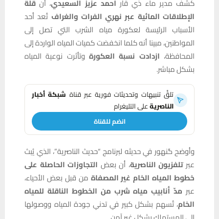
كشف مدير ماء ذي قار
أحمد عزيز السعيدي
، أن
قلة
الإطلاقات المائية عبر نهري الفرات والغراف
تُعد أحد
الأسباب الرئيسة لعكورة مياه الشرب التي تصل إلى
المواطنين، مبينا أنه كلما انخفضت كميات المياه الواردة إلى
المحافظة،
ازدادت نسبة العكورة
وتأثرت نوعية المياه
بشكل مباشر.
تلقَّ تنبيهات وتحديثات فورية عبر قناة
شبكة أخبار
الناصرية
على التليغرام
انضم للقناة
وأوضح گنهور في حديثه لبرنامج “حديث
الناصرية”، الذي يُبث
عبر
تلفزيون الناصرية
، أن بعض
التجاوزات الحاصلة على
خطوط المياه الخام غير المصفاة
من قبل بعض الأحياء،
عبر
مدّ أنابيب مياه شرب من الخطوط الناقلة للمياه
الخام
، تُسهم بشكل كبير في تدني جودة المياه ووصولها
إلى المستهلك بشكل غير آمن.