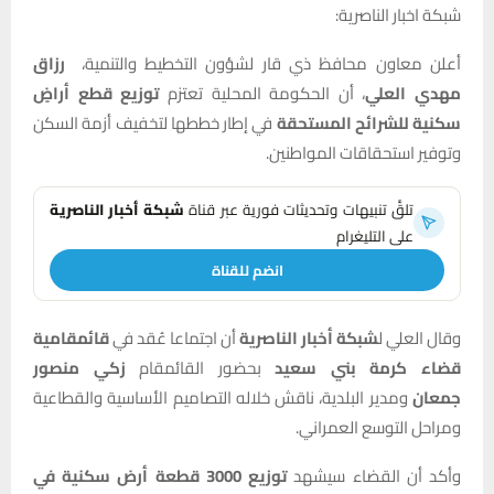
شبكة اخبار الناصرية:
أعلن معاون محافظ ذي قار لشؤون التخطيط والتنمية،
رزاق
مهدي العلي
، أن الحكومة المحلية تعتزم
توزيع قطع أراضٍ
سكنية للشرائح المستحقة
في إطار خططها لتخفيف أزمة السكن
وتوفير استحقاقات المواطنين.
تلقَّ تنبيهات وتحديثات فورية عبر قناة
شبكة أخبار الناصرية
على التليغرام
انضم للقناة
وقال العلي ل
شبكة أخبار الناصرية
أن اجتماعا عُقد في
قائمقامية
قضاء كرمة بني سعيد
بحضور القائمقام
زكي منصور
جمعان
ومدير البلدية، ناقش خلاله التصاميم الأساسية والقطاعية
ومراحل التوسع العمراني.
وأكد أن القضاء سيشهد
توزيع 3000 قطعة أرض سكنية في