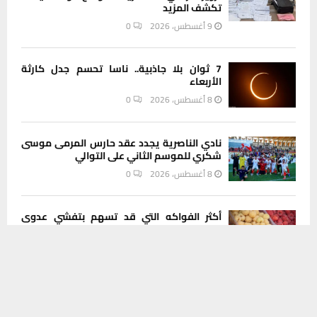
تكشف المزيد
9 أغسطس، 2026
0
7 ثوان بلا جاذبية.. ناسا تحسم جدل كارثة
الأربعاء
8 أغسطس، 2026
0
نادي الناصرية يجدد عقد حارس المرمى موسى
شكري للموسم الثاني على التوالي
8 أغسطس، 2026
0
أكثر الفواكه التي قد تسهم بتفشي عدوى
السيكلوسبورا
يستخدم هذا الموقع ملفات تعريف الارتباط لتحسين تجربتك. سنفترض أنك
8 أغسطس، 2026
0
موافق على هذا، ولكن يمكنك إلغاء الاشتراك إذا كنت ترغب في ذلك.
موافق
قراءة المزيد
ضبط مركبة تاهو مسروقة والقبض على
سائقها في عملية أمنية بذي قار