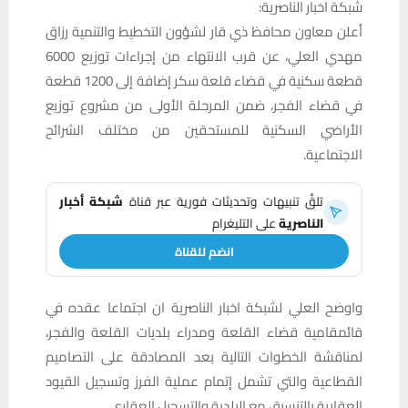
شبكة اخبار الناصرية:
أعلن معاون محافظ ذي قار لشؤون التخطيط والتنمية رزاق
مهدي العلي، عن قرب الانتهاء من إجراءات توزيع 6000
قطعة سكنية في قضاء قلعة سكر إضافة إلى 1200 قطعة
في قضاء الفجر، ضمن المرحلة الأولى من مشروع توزيع
الأراضي السكنية للمستحقين من مختلف الشرائح
الاجتماعية.
تلقَّ تنبيهات وتحديثات فورية عبر قناة
شبكة أخبار
الناصرية
على التليغرام
انضم للقناة
واوضح العلي لشبكة اخبار الناصرية ان اجتماعا عقده في
قائمقامية قضاء القلعة ومدراء بلديات القلعة والفجر،
لمناقشة الخطوات التالية بعد المصادقة على التصاميم
القطاعية والتي تشمل إتمام عملية الفرز وتسجيل القيود
العقارية بالتنسيق مع البلدية والتسجيل العقاري.