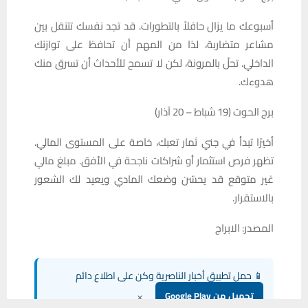
أسبوعك ما يزال حافلاً بالتطورات. قد تجد نفسك تتنقل بين
مشاعر متضاربة، لذا من المهم أن تحافظ على توازنك
الداخلي. تحلّ بالمرونة، لكن لا تسمح للأحداث أن تسرق منك
هدوءك.
برج الحوت (19 شباط – 20 آذار)
أخيرًا تبدأ في جني ثمار تعبك، خاصة على المستوى المالي.
تظهر فرص استثمار أو شراكات ناجحة في الأفق. مبلغ مالي
غير متوقع قد يحسّن وضعك المادي ويعيد لك الشعور
بالاستقرار.
المصدر: الابراج
📱 حمل تطبيق أخبار الناصرية وكن على اطلاع دائم
×
تحميل من Google Play