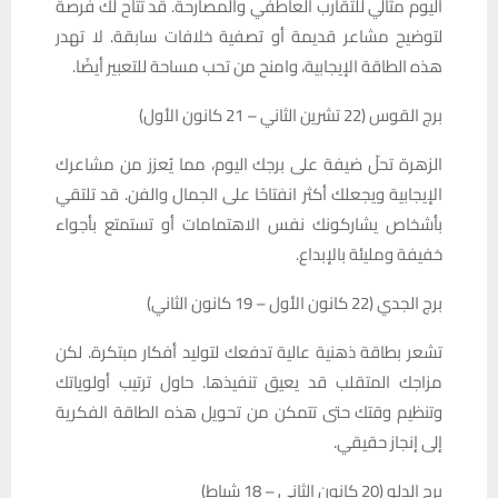
اليوم مثالي للتقارب العاطفي والمصارحة. قد تُتاح لك فرصة
لتوضيح مشاعر قديمة أو تصفية خلافات سابقة. لا تهدر
هذه الطاقة الإيجابية، وامنح من تحب مساحة للتعبير أيضًا.
برج القوس (22 تشرين الثاني – 21 كانون الأول)
الزهرة تحلّ ضيفة على برجك اليوم، مما يُعزز من مشاعرك
الإيجابية ويجعلك أكثر انفتاحًا على الجمال والفن. قد تلتقي
بأشخاص يشاركونك نفس الاهتمامات أو تستمتع بأجواء
خفيفة ومليئة بالإبداع.
برج الجدي (22 كانون الأول – 19 كانون الثاني)
تشعر بطاقة ذهنية عالية تدفعك لتوليد أفكار مبتكرة. لكن
مزاجك المتقلب قد يعيق تنفيذها. حاول ترتيب أولوياتك
وتنظيم وقتك حتى تتمكن من تحويل هذه الطاقة الفكرية
إلى إنجاز حقيقي.
برج الدلو (20 كانون الثاني – 18 شباط)