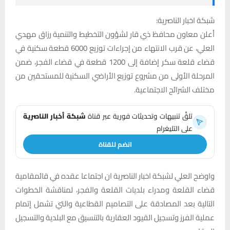
شبكة اخبار الناصرية:
أعلن معاون محافظ ذي قار لشؤون التخطيط والتنمية رزاق مهدي
العلي، عن قرب الانتهاء من إجراءات توزيع 6000 قطعة سكنية في
قضاء قلعة سكر إضافة إلى 1200 قطعة في قضاء الفجر، ضمن
المرحلة الأولى من مشروع توزيع الأراضي السكنية للمستحقين من
مختلف الشرائح الاجتماعية.
تلقَّ تنبيهات وتحديثات فورية عبر قناة
شبكة أخبار الناصرية
على التليغرام
انضم للقناة
واوضح العلي لشبكة اخبار الناصرية ان اجتماعا عقده في قائمقامية
قضاء القلعة ومدراء بلديات القلعة والفجر، لمناقشة الخطوات
التالية بعد المصادقة على التصاميم القطاعية والتي تشمل إتمام
عملية الفرز وتسجيل القيود العقارية بالتنسيق مع البلدية والتسجيل