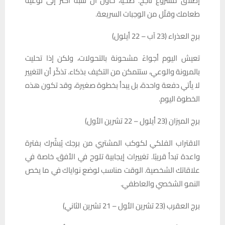
إطلاق مشروع ناجح. صحيًا، حاول أن تنتبه أكثر إلى نوعية
طعامك وقلّل من الوجبات السريعة.
برج العذراء (23 آب – 22 أيلول)
تعيش اليوم أجواءً مشحونة بالتحولات، ولكن إذا تحليت
بالمرونة والوعي، ستتمكن من التكيف بذكاء. تذكّر أن التغيير
لا يأتي دفعة واحدة، بل يبدأ بخطوة صغيرة، وقد تكون هذه
الخطوة اليوم.
برج الميزان (23 أيلول – 22 تشرين الأول)
الاقتراب الفلكي لكوكب المشتري من برجك يُبشّرك بفترة
واعدة تبدأ قريبًا. تغييرات إيجابية تلوح في الأفق، خاصة في
علاقاتك الشخصية. الوقت مناسب لوضع نواياك في ما يخص
النمو الشخصي والعاطفي.
برج العقرب (23 تشرين الأول – 21 تشرين الثاني)