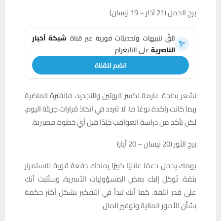
برج الحمل (21 آذار – 19 نيسان)
تلقَّ تنبيهات وتحديثات فورية عبر قناة
شبكة أخبار
الناصرية
على التليغرام
انضم للقناة
تشعر بحاجة عارمة لكسر الروتين والتجديد، فالفترة الماضية
ربما كانت راكدة نوعًا ما. لا تتردد في اتخاذ قرارات جريئة اليوم،
لكن تأكد من دراسة العواقب جيّدًا قبل أي خطوة مصيرية.
برج الثور (20 نيسان – 20 أيار)
يومك يحمل دعمًا عائليًا كبيرًا يمنحك دفعة قوية للاستمرار
بثقة. تُوكل إليك بعض المسؤوليات الأسرية، وستُثبت أنك
على قدر الثقة. كما أنك تبدأ في التفكير بشكل أكثر حكمة
بشأن الأمور المالية وتوفير المال.