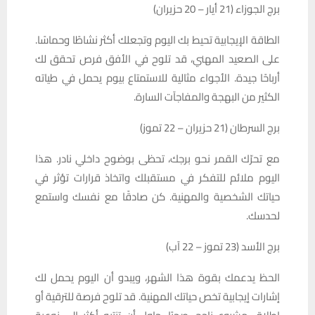
برج الجوزاء (21 أيار – 20 حزيران)
الطاقة الإيجابية تحيط بك اليوم وتجعلك أكثر نشاطًا وحماسًا.
على الصعيد المهني، قد تلوح في الأفق فرص تحقق لك
أرباحًا جيدة. الأجواء مثالية للاستمتاع بيوم يحمل في طياته
الكثير من البهجة والمفاجآت السارة.
برج السرطان (21 حزيران – 22 تموز)
مع تحرّك القمر نحو برجك، تحظى بوضوح داخلي نادر. هذا
اليوم ملائم للتفكر في مستقبلك واتخاذ قرارات تؤثر في
حياتك الشخصية والمهنية. كن صادقًا مع نفسك واستمع
لحدسك.
برج الأسد (23 تموز – 22 آب)
الحظ يدعمك بقوة هذا الشهر، ويبدو أن اليوم يحمل لك
إشارات إيجابية تخص حياتك المهنية. قد تلوح فرصة للترقية أو