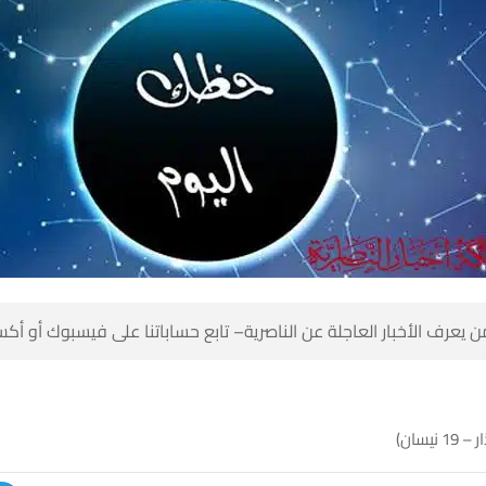
 كن أول من يعرف الأخبار العاجلة عن الناصرية– تابع حساباتنا على ف