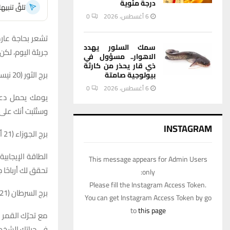
درجة مئوية
تلقَّ تنبي
6 أغسطس، 2026
0
تشعر بحاجة عارمة
سمك السلور يهدد
جريئة اليوم، لك
الاهوار.. مسؤول في
ذي قار يحذر من كارثة
برج الثور (20 نيسان – 20 أيار)
بيولوجية صامتة
6 أغسطس، 2026
0
يومك يحمل دعمًا
وستُثبت أنك على 
INSTAGRAM
برج الجوزاء (21 أيار – 20 حزيران)
الطاقة الإيجابي
This message appears for Admin Users
تحقق لك أرباحًا 
only:
Please fill the Instagram Access Token.
برج السرطان (21 حزيران – 22 تموز)
You can get Instagram Access Token by go
to
this page
مع تحرّك القمر 
في حياتك الشخص