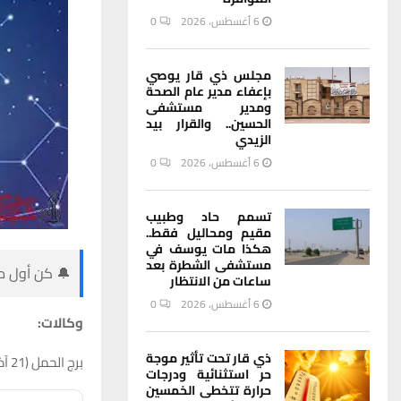
6 أغسطس، 2026
0
مجلس ذي قار يوصي
بإعفاء مدير عام الصحة
ومدير مستشفى
الحسين.. والقرار بيد
الزيدي
6 أغسطس، 2026
0
تسمم حاد وطبيب
مقيم ومحاليل فقط..
هكذا مات يوسف في
مستشفى الشطرة بعد
🔔 كن أول من
ساعات من الانتظار
6 أغسطس، 2026
0
وكالات:
ذي قار تحت تأثير موجة
برج الحمل (21 آذار – 19 نيسان)
حر استثنائية ودرجات
حرارة تتخطى الخمسين