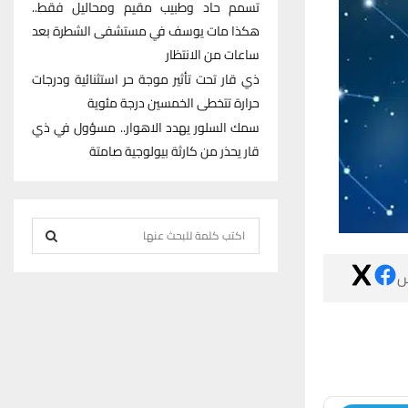
تسمم حاد وطبيب مقيم ومحاليل فقط..
هكذا مات يوسف في مستشفى الشطرة بعد
ساعات من الانتظار
ذي قار تحت تأثير موجة حر استثنائية ودرجات
حرارة تتخطى الخمسين درجة مئوية
سمك السلور يهدد الاهوار.. مسؤول في ذي
قار يحذر من كارثة بيولوجية صامتة
S
e
S
a

r
E
c
h
A
f
R
o