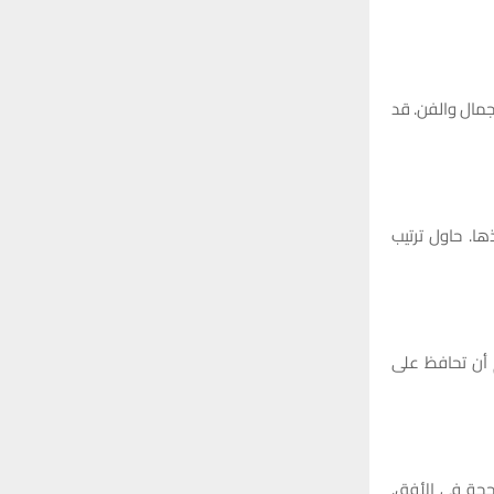
لجمال والفن. قد
ا. حاول ترتيب
 أن تحافظ على
اجحة في الأفق.