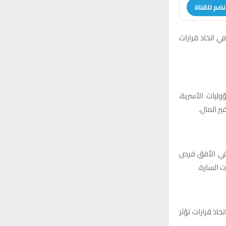
r
C
نضم للقناة
:
H
في اتخاذ قرارات
وليات الأسرية،
ر المال.
ح في الأفق فرص
ت السارة.
اذ قرارات تؤثر