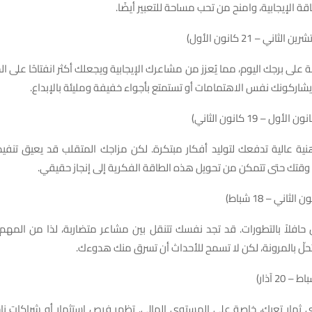
قة الإيجابية، وامنح من تحب مساحة للتعبير أيضًا.
 على برجك اليوم، مما يُعزز من مشاعرك الإيجابية ويجعلك أكثر انفتاحًا على ا
اركونك نفس الاهتمامات أو تستمتع بأجواء خفيفة ومليئة بالإبداع.
ية عالية تدفعك لتوليد أفكار مبتكرة. لكن مزاجك المتقلب قد يعيق تنفيذه
 وقتك حتى تتمكن من تحويل هذه الطاقة الفكرية إلى إنجاز حقيقي.
 حافلاً بالتطورات. قد تجد نفسك تتنقل بين مشاعر متضاربة، لذا من المهم
 تحلّ بالمرونة، لكن لا تسمح للأحداث أن تسرق منك هدوءك.
جني ثمار تعبك، خاصة على المستوى المالي. تظهر فرص استثمار أو شراكات ن