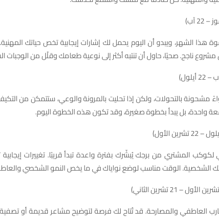
 هذا الشهر، ويبدو أن اليوم يحمل لك إشارات إيجابية تخص حياتك المهنية
 مشروع ناجح. صحيًا، حاول أن تنتبه أكثر إلى نوعية طعامك وقلّل من الوجبات ال
ءً مشحونة بالتحولات، ولكن إذا تحليت بالمرونة والوعي، ستتمكن من التكيف ب
 دفعة واحدة، بل يبدأ بخطوة صغيرة، وقد تكون هذه الخطوة اليوم.
 لكوكب المشتري من برجك يُبشّرك بفترة واعدة تبدأ قريبًا. تغييرات إيجابية 
ك الشخصية. الوقت مناسب لوضع نواياك في ما يخص النمو الشخصي والعاط
قارب العاطفي والمصارحة. قد تُتاح لك فرصة لتوضيح مشاعر قديمة أو تصفية