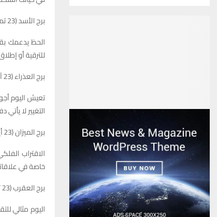
برج الأسد (23 تموز – 22 آب)
الحظ يدعمك بقوة
للترقية أو إطلاق
برج العذراء (23 آب – 22 أيلول)
تعيش اليوم أجوا
التغيير لا يأتي
برج الميزان (23 أيلول – 22 تشرين الأول)
الاقتراب الفلكي
خاصة في علاقات
برج العقرب (23 تشرين الأول – 21 تشرين الثاني)
اليوم مثالي للت