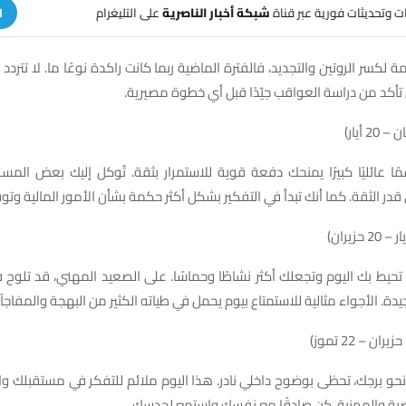
هات وتحديثات فورية عبر قناة
شبكة أخبار الناصرية
على التليغرام
ا
 لكسر الروتين والتجديد، فالفترة الماضية ربما كانت راكدة نوعًا ما. لا تتردد 
ن تأكد من دراسة العواقب جيّدًا قبل أي خطوة مصيرية.
 عائليًا كبيرًا يمنحك دفعة قوية للاستمرار بثقة. تُوكل إليك بعض المسؤ
قدر الثقة. كما أنك تبدأ في التفكير بشكل أكثر حكمة بشأن الأمور المالية وتوفي
ة تحيط بك اليوم وتجعلك أكثر نشاطًا وحماسًا. على الصعيد المهني، قد تلو
جيدة. الأجواء مثالية للاستمتاع بيوم يحمل في طياته الكثير من البهجة والمفاجآ
نحو برجك، تحظى بوضوح داخلي نادر. هذا اليوم ملائم للتفكر في مستقبلك واتخ
ية والمهنية. كن صادقًا مع نفسك واستمع لحدسك.