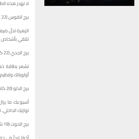
لا تهدر هذه الطا
برج القوس (22 تشرين الثاني – 21 كانون الأول)
الزهرة تحلّ ضيفة
تلتقي بأشخاص يش
برج الجدي (22 كانون الأول – 19 كانون الثاني)
تشعر بطاقة ذهن
أولوياتك وتنظيم
برج الدلو (20 كانون الثاني – 18 شباط)
أسبوعك ما يزال
توازنك الداخلي.
برج الحوت (19 شباط – 20 آذار)
أخيرًا تبدأ في 