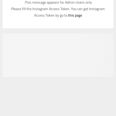
This message appears for Admin Users only:
Please fill the Instagram Access Token. You can get Instagram
Access Token by go to
this page
يستخدم هذا الموقع ملفات تعريف الارتباط لتحسين تجربتك. سنفترض أنك
موافق على هذا، ولكن يمكنك إلغاء الاشتراك إذا كنت ترغب في ذلك.
موافق
قراءة المزيد