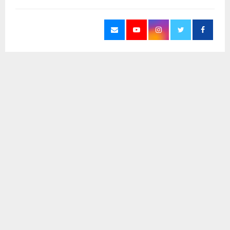
يستخدم هذا الموقع ملفات تعريف الارتباط لتحسين تجربتك. سنفترض أنك
آخر الاخبار
موافق على هذا، ولكن يمكنك إلغاء الاشتراك إذا كنت ترغب في ذلك.
موافق
قراءة المزيد
محافظ ذي قار يتعهد بخفض مناسيب مياه
المصب العام في العكيكة خلال 48 ساعة
6 أغسطس، 2026
0
لماذا قد يصبح عام 2028 نقطة تحول عالمية؟
6 أغسطس، 2026
0
مديرية بيئة ذي قار تستهدف أصحاب الأفران
والمخابز في حملة للحد من الأكياس