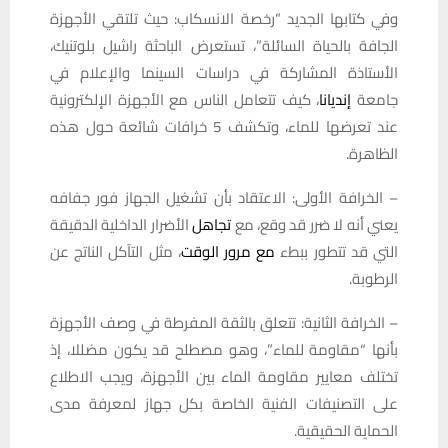
وفي كتابها الجديد “رخصة الانسكاب: حيث تلتقي الأجهزة
الجافة بالحياة السائلة”، تستعرض الباحثة راشيل بلوتنيك،
الأستاذة المشاركة في دراسات السينما والإعلام في
جامعة
إنديانا
، كيف تتعامل الناس مع الأجهزة الإلكترونية
عند تعرضها للماء، وتكشف 5 خرافات شائعة حول هذه
الظاهرة.
– الخرافة الأولى: الاعتقاد بأن تشغيل الجهاز فور جفافه
يعني أنه لا ضرر قد وقع، مع
تجاهل
الأضرار الداخلية الدقيقة
التي قد تتطور ببطء
مع مرور الوقت
، مثل التآكل الناتج عن
الرطوبة.
– الخرافة الثانية: تتعلق بالثقة المفرطة في وصف الأجهزة
بأنها “مقاومة للماء”، وهو مصطلح قد يكون مضللا، إذ
تختلف معايير مقاومة الماء بين الأجهزة، ويجب الاطلاع
على التصنيفات الفنية الخاصة بكل جهاز لمعرفة مدى
الحماية الحقيقية.