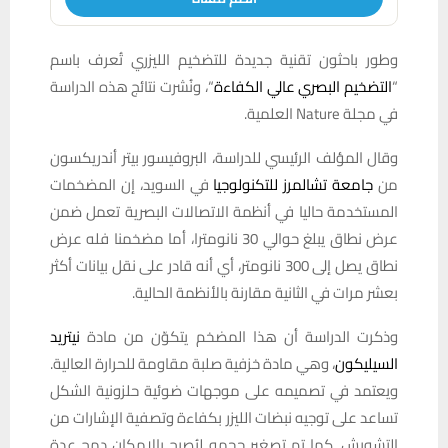
وطور باحثون تقنية جديدة للتضخيم الليزري تُعرف باسم
“
التضخيم البصري عالي الكفاءة
“، ونُشرت نتائج هذه الدراسة
في مجلة Nature العلمية.
وقال المؤلف الرئيسي للدراسة، البروفيسور بيتر أندريكسون
من
جامعة تشالمرز للتكنولوجيا
في السويد، إن المضخمات
المستخدمة حاليا في أنظمة الاتصالات البصرية تعمل ضمن
عرض نطاق يبلغ حوالي 30 نانومترا، أما مضخمنا فله عرض
نطاق يصل إلى 300 نانومتر، أي أنه قادر على نقل بيانات أكثر
بعشر مرات في الثانية مقارنة بالأنظمة الحالية.
وذكرت الدراسة أن هذا المضخم يتكوّن من مادة
نيتريد
السيليكون
، وهي مادة خزفية صلبة مقاومة للحرارة العالية.
ويعتمد في تصميمه على موجهات ضوئية حلزونية الشكل
تساعد على توجيه نبضات الليزر بكفاءة وتصفية الإشارات من
التشويش. كما تم تصغير حجمه ليُصبح بالإمكان دمج عدة