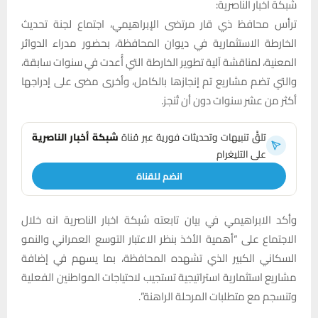
شبكة اخبار الناصرية:
ترأس محافظ ذي قار مرتضى الإبراهيمي، اجتماع لجنة تحديث
الخارطة الاستثمارية في ديوان المحافظة، بحضور مدراء الدوائر
المعنية، لمناقشة آلية تطوير الخارطة التي أُعدت في سنوات سابقة،
والتي تضم مشاريع تم إنجازها بالكامل، وأخرى مضى على إدراجها
أكثر من عشر سنوات دون أن تُنجز.
تلقَّ تنبيهات وتحديثات فورية عبر قناة
شبكة أخبار الناصرية
على التليغرام
انضم للقناة
وأكد الابراهيمي في بيان تابعته شبكة اخبار الناصرية انه خلال
الاجتماع على “أهمية الأخذ بنظر الاعتبار التوسع العمراني والنمو
السكاني الكبير الذي تشهده المحافظة، بما يسهم في إضافة
مشاريع استثمارية استراتيجية تستجيب لاحتياجات المواطنين الفعلية
وتنسجم مع متطلبات المرحلة الراهنة”.