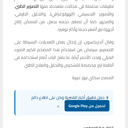
تطبيقات محتملة في مجالات متعددة، منها
التصوير الطبي
،
والتصوير التجسيمي (الهولوغرافي)، والتحليل الطيفي،
والمجهر. كما أن تصغير حجمه يجعل من الممكن إنتاج
أجهزة ليزر أصغر حجما وأكثر توفيرا.
وقال أندريكسون، إن إدخال بعض التعديلات البسيطة على
التصميم، سيمكن من استخدام هذا المضخم لتكبير الضوء
المرئي وتحت الأحمر أيضًا، ما يفتح الباب أمام استخدامه في
أنظمة ليزر مخصصة للتشخيص والتحليل والعلاج الطبي
المصدر: سكاي نيوز عربية
📱 حمل تطبيق أخبار الناصرية وكن على اطلاع دائم
×
تحميل من Google Play
شارك هذا الموضوع: