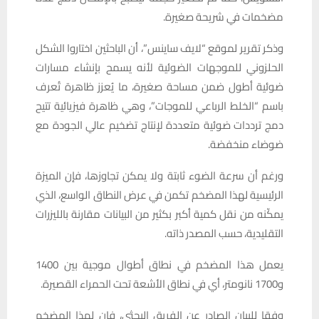
مضخمات في شريحة صغيرة.
وذكر تقرير لموقع “لايف ساينس”، أن الباحثين اختاروا الشكل
الحلزوني للموجهات الضوئية لأنه يسمح بإنشاء مسارات
ضوئية أطول ضمن مساحة صغيرة، ما يُعزز ظاهرة تُعرف
باسم “الخلط الرباعي للموجات”، وهي ظاهرة فيزيائية تتيح
دمج ترددات ضوئية متعددة لإنتاج تضخيم عالي الجودة مع
ضوضاء منخفضة.
ورغم أن سرعة الضوء ثابتة ولا يمكن تجاوزها، فإن الميزة
الرئيسية لهذا المضخم تكمن في عرض النطاق الواسع، الذي
يمكّنه من نقل كمية أكبر بكثير من البيانات مقارنة بالليزرات
التقليدية، حسب المصدر ذاته.
يعمل هذا المضخم في نطاق أطوال موجية بين 1400
و1700 نانومتر، أي في نطاق الأشعة تحت الحمراء القصيرة.
وفقا للبيان الصادر عن الفريق البحثي، فإن لهذا المضخم