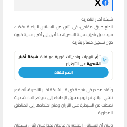
شبكة أخبار الناصرية:
اندلع حريق مفاجئ، في اثنين من البساتين الزراعية بقضاء
سيد دخيل شرق مدينة الناصرية، ما أدى إلى أضرار مادية كبيرة
دون تسجيل خسائر بشرية.
تلقَّ تنبيهات وتحديثات فورية عبر قناة
شبكة أخبار
الناصرية
على التليغرام
انضم للقناة
وأفاد مصدر في شرطة ذي قار لشبكة اخبار الناصرية، أنه فور
تلقي البلاغ، تم توجيه فرق الإطفاء إلى موقع الحادث، حيث
تمكنت من السيطرة على النيران ومنع امتدادها إلى المناطق
المجاورة.
وتبيّن أن البستانين المتضررين عائدان لمواطنين اثنين، يسكنان