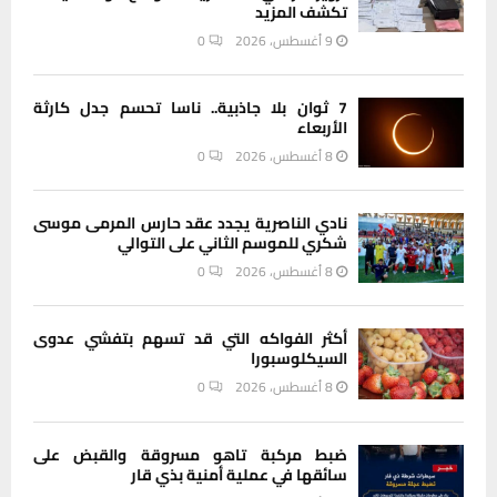
تكشف المزيد
9 أغسطس، 2026
0
7 ثوان بلا جاذبية.. ناسا تحسم جدل كارثة
الأربعاء
8 أغسطس، 2026
0
نادي الناصرية يجدد عقد حارس المرمى موسى
شكري للموسم الثاني على التوالي
8 أغسطس، 2026
0
أكثر الفواكه التي قد تسهم بتفشي عدوى
السيكلوسبورا
8 أغسطس، 2026
0
ضبط مركبة تاهو مسروقة والقبض على
سائقها في عملية أمنية بذي قار