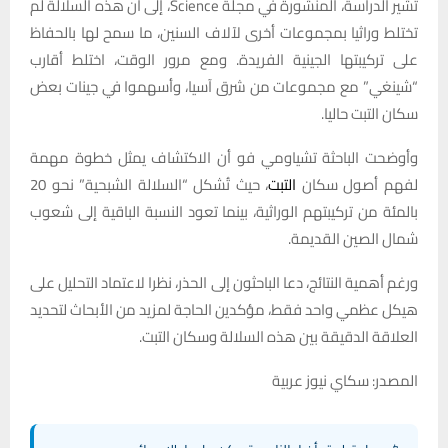
تشير الدراسة، المنشورة في مجلة Science، إلى أن هذه السلالة لم
تختلط وراثيا بمجموعات أخرى لآلاف السنين، ما سمح لها بالحفاظ
على تركيبتها الجينية الفريدة. ومع مرور الوقت، اختلط أقارب
“شينغي” مع مجموعات من شرق آسيا، وأسهموا في جينات بعض
سكان التبت حاليا.
وأوضحت الباحثة تشياومي فو أن الاكتشاف يمثل خطوة مهمة
لفهم أصول سكان
التبت
، حيث تُشكل “السلالة الشبحية” نحو 20
بالمئة من تركيبتهم الوراثية، بينما تعود النسبة الباقية إلى شعوب
شمال الصين القديمة.
ورغم أهمية النتائج، دعا الباحثون إلى الحذر، نظرا لاعتماد التحليل على
هيكل عظمي واحد فقط، مؤكدين الحاجة لمزيد من الأبحاث لتحديد
العلاقة الدقيقة بين هذه السلالة وسكان التبت.
المصدر: سكاي نيوز عربية