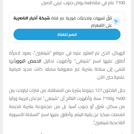
7100 عام في مقاطعة يونان جنوب غربي الصين.
تلقَّ تنبيهات وتحديثات فورية عبر قناة
شبكة أخبار الناصرية
على التليغرام
انضم للقناة
الهيكل، الذي تم العثور عليه في موقع “شينغيي”، يعود لامرأة
أطلق عليها اسم “شينغي” وأظهرت تحاليل
الحمض النووي
أنها
تنتمي إلى سلالة بشرية غير معروفة سابقا، كانت مجرد فرضية
علمية حتى الآن.
حلل الباحثون 127 جينوما بشريا من المنطقة، من فترات تراوحت بين
1400 و7150 سنة. وأظهرت النتائج أن “شينغي” لم تكن قريبة وراثيا
من سكان شرق أو جنوب آسيا، بل من مجموعة بشرية قديمة
انفصلت مبكرا عن بقية البشر، وأطلق عليها اسم “السلالة الآسيوية
القاعدية شينغيي”.