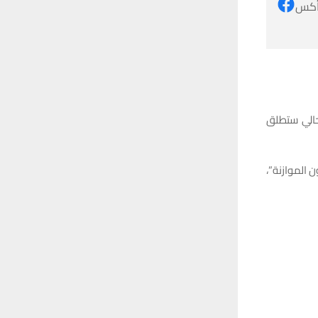
 أكس
حالي ستطلق
الموازنة”،