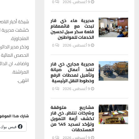
9 أغسطس، 2026
0
مديرية ماء ذي قار
شبكة أخبار الناصر
تبحث مع قائممقام
كشفت مديرية الم
قلعة سكر سبل تحسين
الخدمات للمواطنين
المتجاوزة.
9 أغسطس، 2026
0
وذكر مدير الدائ
الحصص المائية بلغت 44
واضاف، ان الدائ
مديرية مجاري ذي قار
تنفذ أعمال صيانة
المراشنة.
وتأهيل لمحطات الرفع
انتهى.
وخطوط النقل الرئيسية
9 أغسطس، 2026
0
مشاريع متوقفة
وشركات تنتظر.. ذي قار
شارك هذا الموضو
تكشف أزمة التمويل
وتؤكد تسديد 45% من
فيس بوك
المستحقات
9 أغسطس، 2026
0