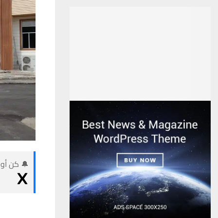
🔔 كن أول