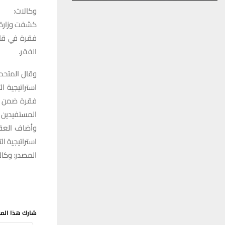
وكالات:
كشفت وزارة 
فقرة في قان
الفقر.
وقال المتحدث
استراتيجية ا
فقرة ضمن قا
المستفيدين م
وأضاف العقا
استراتيجية ا
المصدر: وكالة
شارك هذا الم