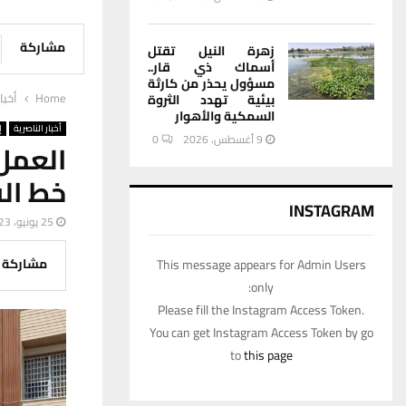
مشاركة
زهرة النيل تقتل
أسماك ذي قار..
مسؤول يحذر من كارثة
Home
أخبا
بيئية تهدد الثروة
السمكية والأهوار
أخبار الناصرية
إ
9 أغسطس، 2026
0
العمل
خط ال
INSTAGRAM
25 يونيو، 2023
مشاركة
This message appears for Admin Users
only:
Please fill the Instagram Access Token.
You can get Instagram Access Token by go
to
this page