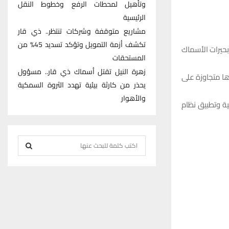
وتأهيل لمحطات الرفع وخطوط النقل
الرئيسية
مشاريع متوقفة وشركات تنتظر.. ذي قار
تكشف أزمة التمويل وتؤكد تسديد 45% من
بحيرات الأسماك
المستحقات
زهرة النيل تقتل أسماك ذي قار.. مسؤول
ها متجاوزة على
يحذر من كارثة بيئية تهدد الثروة السمكية
والأهوار
ية وتطبيق نظام
S
e
S
a
r
E
c
h
A
f
R