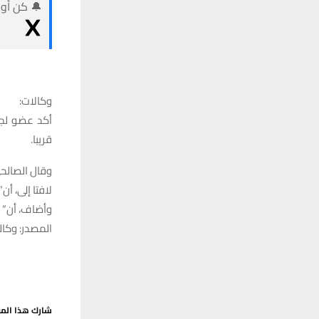
🔔 كن أول
وكالات:
أكد عضو لجن
قريبا.
وقال الصالح
لافتا إلى، أ
وأضاف، أن” آلية 
المصدر: وكالة
شارك هذا الم