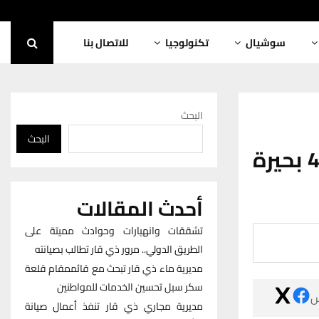
للاتصال بنا
تكنولوجيا
سوشيال
البحث
البحث
الموارد المائية في ذي قار تردم اكثر من 40 بحيرة
أحدث المقالات
تشققات وانهيارات وحوادث مميتة على
الطريق الدولي.. مرور ذي قار تطالب بصيانته
مديرية ماء ذي قار تبحث مع قائممقام قلعة
سكر سبل تحسين الخدمات للمواطنين

مديرية مجاري ذي قار تنفذ أعمال صيانة