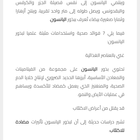
وينتمي اليانسون إلى نفس فصيلة الجزر والكرفس
والبقدونس، ويصل طوله إلى متر واحد تقريبا، وينتج أزهارا
وثمارا صغيرة بيضاء تُعرف ببذور
اليانسون
.
فيما يلي 7 فوائد صحية واستخدامات مثبتة علميا لبذور
اليانسون:
غني بالعناصر الغذائية
تحتوي بذور
اليانسون
على مجموعة من الفيتامينات
والمعادن الأساسية، أبرزها الحديد الضروري لإنتاج خلايا الدم
الصحية، والمنغنيز الذي يعمل كمضاد للأكسدة ويساهم
في عمليات الأيض والنمو.
قد يقلل من أعراض الاكتئاب
تشير دراسات حديثة إلى أن لبذور اليانسون تأثيرات
مضادة
للاكتئاب
.