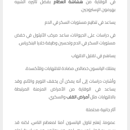
في الوقاية من
هشاشة العظام
بفضل تأثيره الشبيه
بهرمون الإستروجين.
يساعد في تنظيم مستويات السكر في الدم
في دراسات على الحيوانات، ساعد مركب الأنيثول في خفض
مستويات السكر في الدم وتحسين وظيفة خلايا البنكرياس.
يساهم في تقليل الالتهاب
يمتلك اليانسون خصائص مضادة للالتهابات وللأكسدة.
وأشارت دراسات إلى أنه يمكن أن يخفف التورم والألم، وقد
يساعد في الوقاية من الأمراض المزمنة المرتبطة
بالالتهابات مثل
أمراض القلب
والسكري.
آثار جانبية محتملة
عموما، يُعتبر تناول اليانسون آمنا لمعظم الناس، لكنه قد