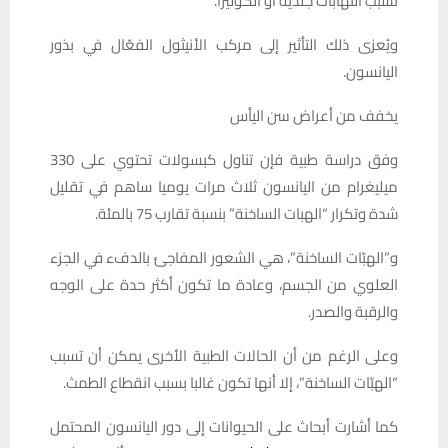
تسبب التهابات جلدية أو الكوليرا.
ويُعزى ذلك التأثير إلى مركب الأنيثول الفعّال في بذور
اليانسون.
يخفف من أعراض سن اليأس
وفق دراسة طبية فإن تناول كبسولات تحتوي على 330
ميليغرام من اليانسون ثلاث مرات يوميا ساهم في تقليل
شدة وتكرار “الهبات الساخنة” بنسبة تقارب 75 بالمئة.
و”الهبّات الساخنة”، هي الشعور المفاجئ بالدفء في الجزء
العلوي من الجسم، وعادة ما تكون أكثر حدة على الوجه
والرقبة والصدر.
وعلى الرغم من أن الحالات الطبية الأخرى يمكن أن تسبب
“الهبّات الساخنة”، إلا أنها تكون غالبا بسبب انقطاع الطمث.
كما أشارت أبحاث على الحيوانات إلى دور اليانسون المحتمل