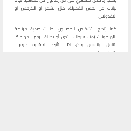
يسبب رد فعل تحسسي لدى من يعانون من حساسية تجاه
نباتات من نفس الفصيلة، مثل الشمر أو الكرفس أو
البقدونس.
كما يُنصح الأشخاص المصابون بحالات صحية مرتبطة
بالهرمونات (مثل سرطان الثدي أو بطانة الرحم المهاجرة)
بتناول اليانسون بحذر، نظرا لتأثيره المشابه لهرمون
الإستروجين.
يستخدم هذا الموقع ملفات تعريف الارتباط لتحسين تجربتك. سنفترض أنك
المصدر: سكاي نيوز عربية
موافق على هذا، ولكن يمكنك إلغاء الاشتراك إذا كنت ترغب في ذلك.
موافق
قراءة المزيد
📱 حمل تطبيق أخبار الناصرية وكن على اطلاع دائم
×
تحميل من Google Play
شارك هذا الموضوع:
فيس بوك
X
WhatsApp