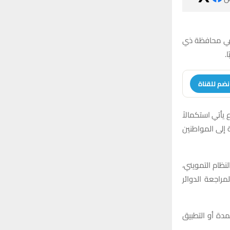
:
H
ة في محافظة ذي
.
نضم للقناة
 يأتي استكمالاً
إلى المواطنين
نظام التمويني،
مراجعة الدوائر
مدة أو التطبيق