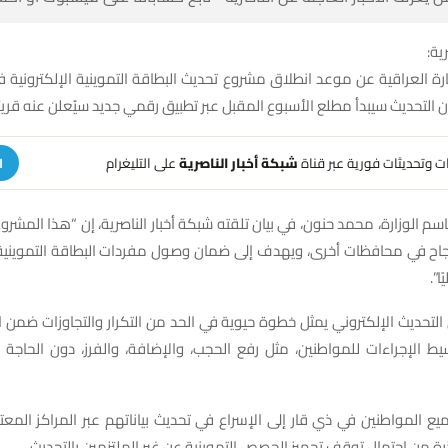
ية:
جارة العراقية عن موعد انطلاق مشروع تحديث البطاقة التموينية الإلكتروني
ن التحديث سيبدأ مطلع الأسبوع المقبل عبر تطبيق رقمي جديد سيُعلن عنه قريبًا
هات وتحديثات فورية عبر قناة
شبكة أخبار الناصرية
على التليغرام
ا
م الوزارة، محمد حنون، في بيان تلقته شبكة أخبار الناصرية، إن “هذا المشروع
اح في محافظات أخرى، ويهدف إلى ضمان وصول مفردات البطاقة التموينية 
”.
لتحديث الإلكتروني يمثل خطوة حيوية في الحد من التكرار والتجاوزات ضمن ال
 الإجراءات للمواطنين، مثل رفع الحجب، والإضافة، والفرز، دون الحاجة ل
يع المواطنين في ذي قار إلى الإسراع في تحديث بياناتهم عبر المراكز المعت
رة من احتمال توقف تجهيز الحصص التموينية عن غير الملتزمين بالتحديث.