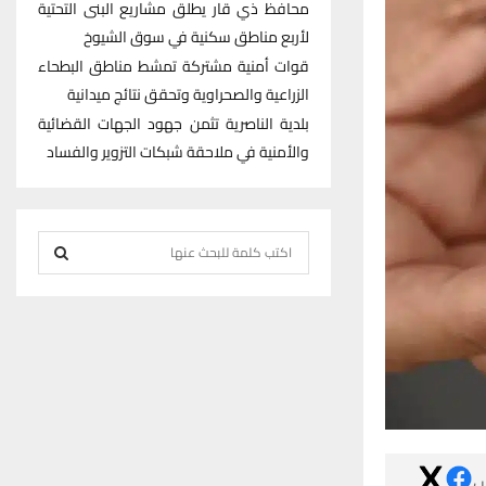
محافظ ذي قار يطلق مشاريع البنى التحتية
لأربع مناطق سكنية في سوق الشيوخ
قوات أمنية مشتركة تمشط مناطق البطحاء
الزراعية والصحراوية وتحقق نتائج ميدانية
بلدية الناصرية تثمن جهود الجهات القضائية
والأمنية في ملاحقة شبكات التزوير والفساد
S
e
S
a
r
E
c
h
A
f
R
o
r
C
