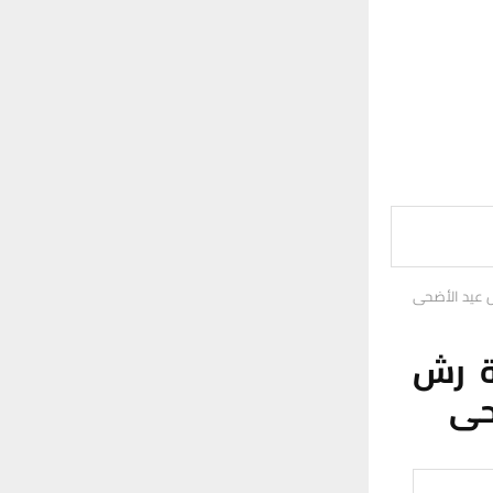
 عيد الأضحى
ة رش
حى