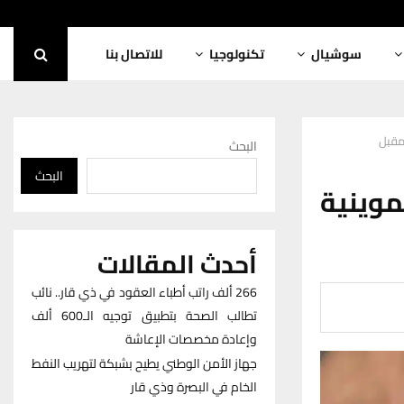
سوشيال
تكنولوجيا
للاتصال بنا
لمقبل
البحث
البحث
موينية
أحدث المقالات
266 ألف راتب أطباء العقود في ذي قار.. نائب
تطالب الصحة بتطبيق توجيه الـ600 ألف
وإعادة مخصصات الإعاشة
جهاز الأمن الوطني يطيح بشبكة لتهريب النفط
الخام في البصرة وذي قار