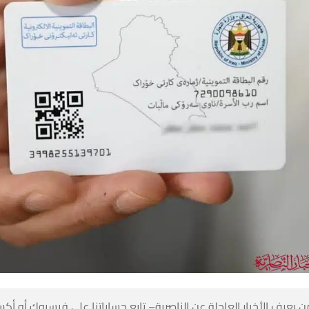
 كن أول من يعرف الأخبار العاجلة عن الناصرية– تابع حساباتنا على ف