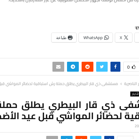
ع:
X
WhatsApp
طباعة
0
ر الناصرية
مستشفى ذي قار البيطري يطلق حملة رش استباقية لحضائر المواشي قبل
لأخبار
ى ذي قار البيطري يطلق حمل
قية لحضائر المواشي قبل عيد الأض