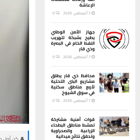
الإعاشة
7 أغسطس، 2026
0
جهاز الأمن الوطني
يطيح بشبكة لتهريب
النفط الخام في البصرة
وذي قار
7 أغسطس، 2026
0
محافظ ذي قار يطلق
مشاريع البنى التحتية
لأربع مناطق سكنية
في سوق الشيوخ
7 أغسطس، 2026
0
قوات أمنية مشتركة
تمشط مناطق البطحاء
الزراعية والصحراوية
وتحقق نتائج ميدانية
🔔 كن أول من