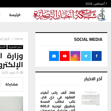
7 أغسطس، 2026
الرئيسة
أ
SOCIAL MEDIA
Home
أخبار الن
أخبار الناصرية
ألأخبار
وزارة ا
الإلكتر
31 مايو، 2025
آخر الاخبار
مشاركة
266 ألف راتب أطباء
العقود في ذي قار..
نائب تطالب الصحة
بتطبيق توجيه الـ600
ألف وإعادة مخصصات