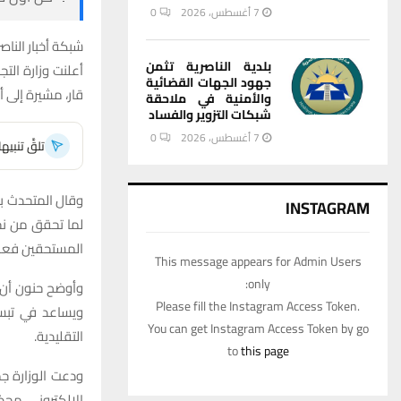
7 أغسطس، 2026
0
شبكة أخبار الناصر
بلدية الناصرية تثمن
أعلنت وزارة الت
جهود الجهات القضائية
قار، مشيرة إلى أ
والأمنية في ملاحقة
شبكات التزوير والفساد
7 أغسطس، 2026
0
تلقَّ تنبي
وقال المتحدث باس
INSTAGRAM
لما تحقق من نج
المستحقين فعليًا
This message appears for Admin Users
only:
وأوضح حنون أن ا
Please fill the Instagram Access Token.
ويساعد في تبسيط
You can get Instagram Access Token by go
التقليدية.
to
this page
ودعت الوزارة جم
الإلكتروني، محذ