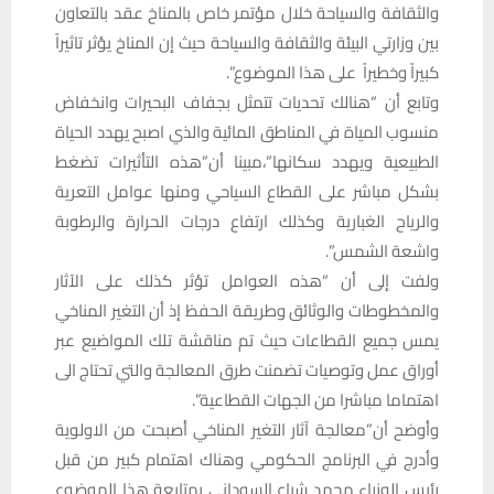
والثقافة والسياحة خلال مؤتمر خاص بالمناخ عقد بالتعاون
بين وزارتي البيئة والثقافة والسياحة حيث إن المناخ يؤثر تاثيراً
كبيراً وخطيراً على هذا الموضوع”.
وتابع أن “هنالك تحديات تتمثل بجفاف البحيرات وانخفاض
منسوب المياة في المناطق المائية والذي اصبح يهدد الحياة
الطبيعية ويهدد سكانها”،مبينا أن”هذه التأثيرات تضغط
بشكل مباشر على القطاع السياحي ومنها عوامل التعرية
والرياح الغبارية وكذلك ارتفاع درجات الحرارة والرطوبة
واشعة الشمس”.
ولفت إلى أن “هذه العوامل تؤثر كذلك على الآثار
والمخطوطات والوثائق وطريقة الحفظ إذ أن التغير المناخي
يمس جميع القطاعات حيث تم مناقشة تلك المواضيع عبر
أوراق عمل وتوصيات تضمنت طرق المعالجة والتي تحتاج الى
اهتماما مباشرا من الجهات القطاعية”.
وأوضح أن”معالجة آثار التغير المناخي أصبحت من الاولوية
وأدرج في البرنامج الحكومي وهناك اهتمام كبير من قبل
رئيس الوزراء محمد شياع السوداني بمتابعة هذا الموضوع