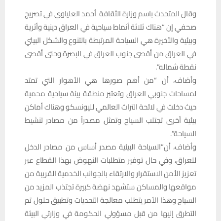
وقال المتحدث باسم وزارة الثقافة أحمد العلياوي في تصريج
صحفي إن “هناك ثلاثة أنماط سياحية في العراق دينية وأثرية
وبيئية والأخيرة هي السياحة المرتبطة بالتنوع والشكل البيئي
في العراق من أقصى جنوب العراق في البصرة وحتى أقصى
نقطة شماله”.
وأضاف، أن “من أهم صورها هي الأهوار التي تمتد
لمساحات جنوبي العراق وتعتبر منطقة بيئة سياحية محمية
حيث دخلت في لائحة التراث العالمي لليونسكو وهناك أماكن
بيئية أخرى تجتلب السياح وتمثل مصدراً من مصادر تنشيط
السياحة”.
وأضاف، أن”السياحة البيئية مصدر أساس من مصادر الدخل
للعراق، وفي حال توفير متطلبات النهوض بهذا القطاع عبر
تعزيز الأمن الاستقرار والارتقاء بالجوانب الخدمية القريبة من
مواقعها والمساكن ستشهد نهضة كبيرة تجتذب المزيد من
السياح وهذا الأمر يتطلب معالجة التحديات وتطبيق حلول تم
التطرق إليها من قبل مسؤولي الحكومة في وزارتي البيئة