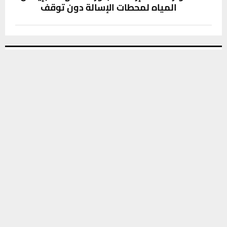
المياه لمحطات الإسالة دون توقف
SOCIAL MEDIA
يستخدم هذا الموقع ملفات تعريف الارتباط لتحسين تجربتك. سنفترض أنك
موافق على هذا، ولكن يمكنك إلغاء الاشتراك إذا كنت ترغب في ذلك.
موافق
قراءة المزيد
آخر الاخبار
الزيدي يُعزي قبيلة بني ركاب في ذي قار بوفاة
شيخها لهمود آل مزعل
10 أغسطس، 2026
0
هيئة النزاهة الاتحادية تنفذ 14 عملية ضبط