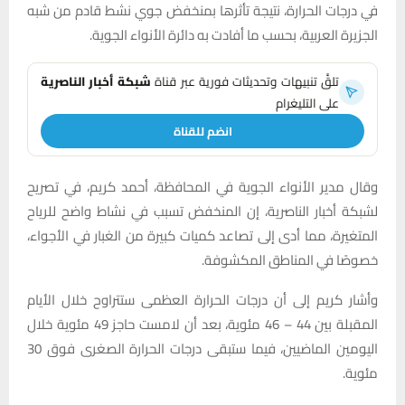
في درجات الحرارة، نتيجة تأثرها بمنخفض جوي نشط قادم من شبه
الجزيرة العربية، بحسب ما أفادت به دائرة الأنواء الجوية.
تلقَّ تنبيهات وتحديثات فورية عبر قناة
شبكة أخبار الناصرية
على التليغرام
انضم للقناة
وقال مدير الأنواء الجوية في المحافظة، أحمد كريم، في تصريح
لشبكة أخبار الناصرية، إن المنخفض تسبب في نشاط واضح للرياح
المتغيرة، مما أدى إلى تصاعد كميات كبيرة من الغبار في الأجواء،
خصوصًا في المناطق المكشوفة.
وأشار كريم إلى أن درجات الحرارة العظمى ستتراوح خلال الأيام
المقبلة بين 44 – 46 مئوية، بعد أن لامست حاجز 49 مئوية خلال
اليومين الماضيين، فيما ستبقى درجات الحرارة الصغرى فوق 30
مئوية.