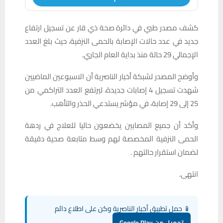
كشف مصدر طبي في دائرة صحة ذي قار عن تسجيل ارتفاع
جديد في عدد حالات الإصابة بالحمى النزفية، حيث بلغ العدد
الإجمالي 29 حالة منذ بداية العام الجاري.
وأوضح المصدر لشبكة أخبار الناصرية أن الاسبوعين الماضيين
شهدت تسجيل 4 إصابات جديدة، ليرتفع العدد التراكمي من
25 إلى 29 إصابة، في مؤشر يستدعي الحذر والتأهب.
وأكد أن جميع المصابين يخضعون حاليا للعلاج في ردهة
الحمى النزفية المخصصة لهم وسط متابعة صحية دقيقة
لضمان استقرار حالتهم .
انتهى.
📱 حمل تطبيق أخبار الناصرية وكن على اطلاع دائم
تحميل من Google Play