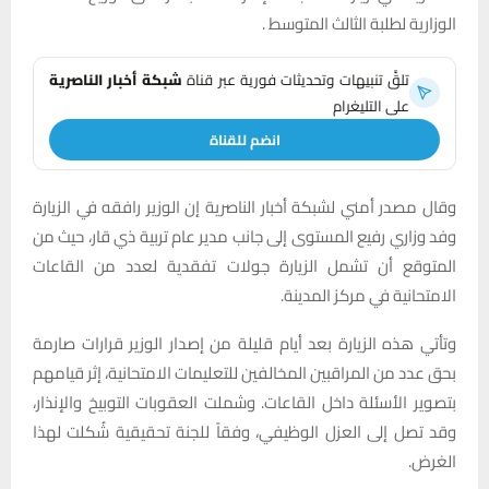
الوزارية لطلبة الثالث المتوسط .
تلقَّ تنبيهات وتحديثات فورية عبر قناة
شبكة أخبار الناصرية
على التليغرام
انضم للقناة
وقال مصدر أمني لشبكة أخبار الناصرية إن الوزير رافقه في الزيارة
وفد وزاري رفيع المستوى إلى جانب مدير عام تربية ذي قار، حيث من
المتوقع أن تشمل الزيارة جولات تفقدية لعدد من القاعات
الامتحانية في مركز المدينة.
وتأتي هذه الزيارة بعد أيام قليلة من إصدار الوزير قرارات صارمة
بحق عدد من المراقبين المخالفين للتعليمات الامتحانية، إثر قيامهم
بتصوير الأسئلة داخل القاعات. وشملت العقوبات التوبيخ والإنذار،
وقد تصل إلى العزل الوظيفي، وفقاً للجنة تحقيقية شُكلت لهذا
الغرض.