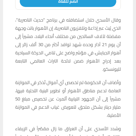
انضم للقناة
وقال الأسدي خلال استضافته في برنامج “حديث الناصرية”،
الذي يُبث عبر إذاعة وتلفزيون الناصرية، إن الأهوار باتت وجهة
مفضلة لآلاف السائحين من مختلف أنحاء البلاد، مشيراً إلى
أن يوم 21 آذار وحده شهد توافد أكثر من 30 ألف زائر إلى
أهوار الجبايش، في مؤشر واضح على تنامي الحركة السياحية
بعد إدراج الأهوار ضمن لائحة التراث العالمي التابعة
لليونسكو.
وأضاف أن الحكومة لم تخصص أي أموال تُذكر في الموازنة
العامة لدعم مناطق الأهوار أو تطوير البنية التحتية فيها،
مشيراً إلى أن الجهود النيابية أثمرت عن تخصيص مبلغ 50
مليار دينار بشكل ملحق، لتعويض غياب الدعم في الموازنة
الأصلية.
وشدد الأسدي على أن العراق ما زال مقصّراً في الإيفاء