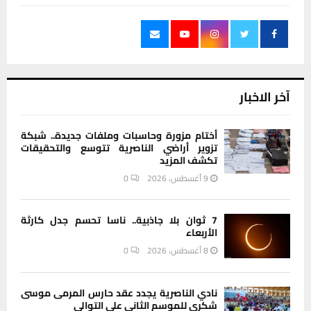
آخر الاخبار
أختام مزورة وحاسبات وملفات جديدة.. شبكة
تزوير أراضي الناصرية تتوسع والتحقيقات
تكشف المزيد
9 أغسطس، 2026
0
7 ثوان بلا جاذبية.. ناسا تحسم جدل كارثة
الأربعاء
8 أغسطس، 2026
0
نادي الناصرية يجدد عقد حارس المرمى موسى
شكري للموسم الثاني على التوالي