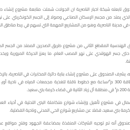
دوق تابعته شبكة اخبار الناصرية ان الجولات شملت متابعة مشروع إنشاء ط
لذي يمتد من مجسر الإسكان الصناعي وصولا إلى الجسر الكونكريتي على نهر
في مدينة الناصرية، وهو من المشاريع المهمة التي تسهم في ربط مناطق ا
ق الهندسية المقطع الثاني من مشروع طريق الصدرين الممتد من الجسر الكو
حتى جسر الهولندي على نهر المصب العام، ما يعزز الحركة المرورية ويخد
ة.
، يشرف الصندوق على مشروع إنشاء بناية دائرة المخابرات في الناصرية، بال
ضخ ماء خام بطاقة 300 م³/ساعة مع خطوط ناقلة لتغذية مجمعات المياه في ناحية أ
ي سعيد.
مال في مشروع تأهيل وإنشاء شوارع متكاملة البنى التحتية في أحياء الع
كرمة بني سعيد، فضلا عن مشاريع شوارع الحي المدني وناحية الفضلية.
صندوق أنه تم توجيه الشركات المنفذة بمضاعفة الجهود وفتح مواقع ع