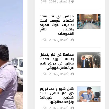
8 أغسطس، 2026
0
مجلس ذي قار يعقد
اجتماعا موسعا لبحث
تداعيات تلوث المياه
وانتظار نتائج
الفحوصات
8 أغسطس، 2026
0
محافظ ذي قار يتكفل
بعائلة شهيد فقدت
منزلها في حريق ناجم
عن تماس كهربائي
8 أغسطس، 2026
0
خلال شهر واحد.. توزيع
ذي قار تتلقى 1900
شكوى كهربائية
وتؤكد معالجتها
8 أغسطس، 2026
0