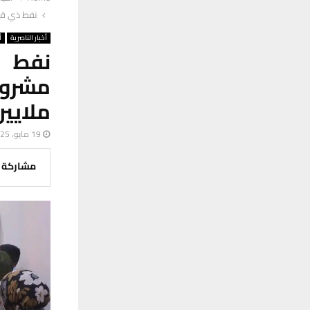
نفط ذي قار:
أخبار الناصرية
أ
نفط ذ
ملايين
19 مايو، 2025
مشاركة