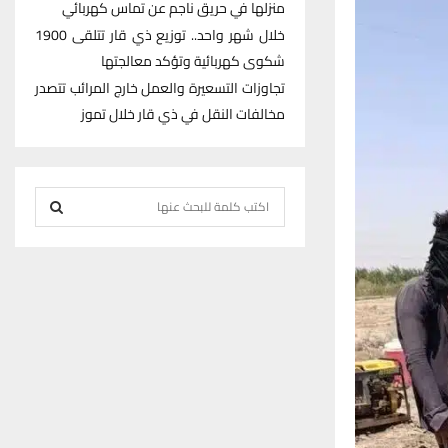
منزلها في حريق ناجم عن تماس كهربائي
خلال شهر واحد.. توزيع ذي قار تتلقى 1900
شكوى كهربائية وتؤكد معالجتها
تجاوزات التسعيرة والعمل خارج المرائب تتصدر
مخالفات النقل في ذي قار خلال تموز
S
e
S
a
r
E
c
h
A
f
R
o
r
C
:
H