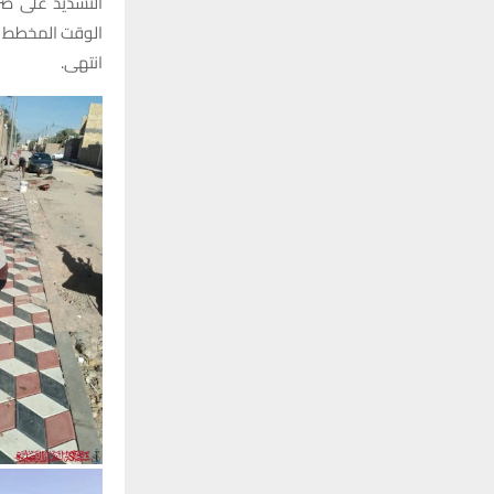
التشديد على ضرو
الوقت المخطط له
انتهى.