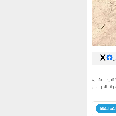

تواصل الكوادر 
الحيوية المدر
انضم للقنا