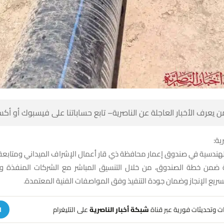
 كن أول من يعرف الأخبار العاجلة عن الناصرية– تابع حساباتنا على ف
شبك
الهندسية في صندوق إعمار محافظة ذي قار أعمال الإشراف الميداني ومتابعة
جة ضمن خطة الصندوق، من خلال التنسيق المباشر مع الشركات المنفذة 
المقيم، بهدف تسريع الإنجاز وضمان جودة التنفيذ وفق المواصفات ا
على التليغرام
شبكة أخبار الناصرية
تلقَّ تنبيهات وتحديثات فوري
ة