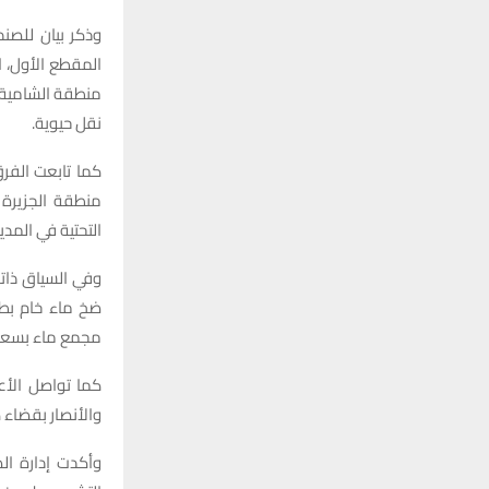
وذكر بيان للصن
المقطع الأول، ا
منطقة الشامية 
نقل حيوية.
كما تابعت الفر
منطقة الجزيرة 
التحتية في المدين
وفي السياق ذاته
مجمع ماء بسعة 200 م³ في منطقة آل زياد الثانية في قضاء كرمة بن
كما تواصل الأع
والأنصار بقضاء 
وأكدت إدارة ال