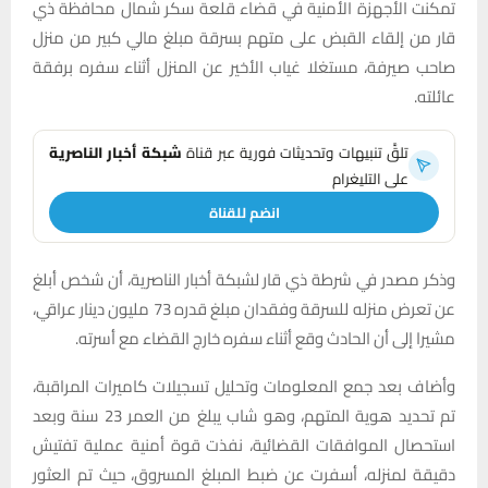
تمكنت الأجهزة الأمنية في قضاء قلعة سكر شمال محافظة ذي
قار من إلقاء القبض على متهم بسرقة مبلغ مالي كبير من منزل
صاحب صيرفة، مستغلا غياب الأخير عن المنزل أثناء سفره برفقة
عائلته.
تلقَّ تنبيهات وتحديثات فورية عبر قناة
شبكة أخبار الناصرية
على التليغرام
انضم للقناة
وذكر مصدر في شرطة ذي قار لشبكة أخبار الناصرية، أن شخص أبلغ
عن تعرض منزله للسرقة وفقدان مبلغ قدره 73 مليون دينار عراقي،
مشيرا إلى أن الحادث وقع أثناء سفره خارج القضاء مع أسرته.
وأضاف بعد جمع المعلومات وتحليل تسجيلات كاميرات المراقبة،
تم تحديد هوية المتهم، وهو شاب يبلغ من العمر 23 سنة وبعد
استحصال الموافقات القضائية، نفذت قوة أمنية عملية تفتيش
دقيقة لمنزله، أسفرت عن ضبط المبلغ المسروق، حيث تم العثور