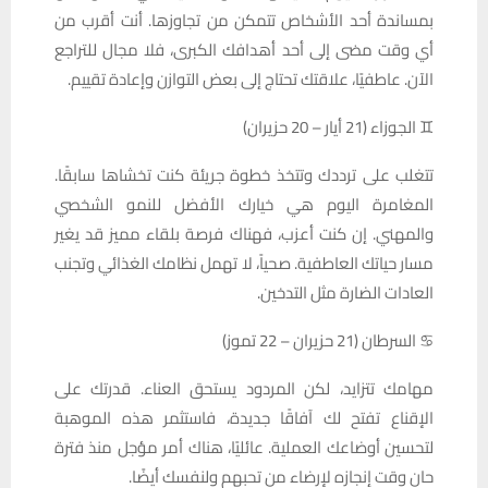
بمساندة أحد الأشخاص تتمكن من تجاوزها. أنت أقرب من
أي وقت مضى إلى أحد أهدافك الكبرى، فلا مجال للتراجع
الآن. عاطفيًا، علاقتك تحتاج إلى بعض التوازن وإعادة تقييم.
♊ الجوزاء (21 أيار – 20 حزيران)
تتغلب على ترددك وتتخذ خطوة جريئة كنت تخشاها سابقًا.
المغامرة اليوم هي خيارك الأفضل للنمو الشخصي
والمهني. إن كنت أعزب، فهناك فرصة بلقاء مميز قد يغير
مسار حياتك العاطفية. صحياً، لا تهمل نظامك الغذائي وتجنب
العادات الضارة مثل التدخين.
♋ السرطان (21 حزيران – 22 تموز)
مهامك تتزايد، لكن المردود يستحق العناء. قدرتك على
الإقناع تفتح لك آفاقًا جديدة، فاستثمر هذه الموهبة
لتحسين أوضاعك العملية. عائليًا، هناك أمر مؤجل منذ فترة
حان وقت إنجازه لإرضاء من تحبهم ولنفسك أيضًا.