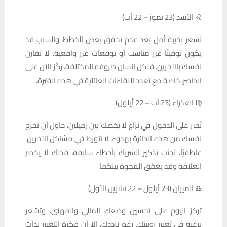
♌ الأسد (23 تموز – 22 آب)
تشعر بخيبة أمل بعد عدم تحقق بعض الخطط، والسبب قد
يكون توقيتًا غير مناسب أو توقعات غير واقعية. لا تقارن
نفسك بالآخرين، فلكل إنسان ظروفه المختلفة. ركّز الآن على
الحاضر، خاصة مع تعدد اللقاءات العائلية في هذه الفترة.
♍ العذراء (23 آب – 22 أيلول)
تُجبر على الدخول في نزاع لا يخصك بين زميلين، حاول أن تخرج
نفسك من هذه الدائرة بهدوء. لا تتورط في مشاكل الآخرين.
عاطفيًا، تجنب تذكير الشريك بأخطاء سابقة، فذلك لا يخدم
العلاقة وقد يعمّق الفجوة بينكما.
♎ الميزان (23 أيلول – 22 تشرين الأول)
تركز اليوم على تحسين وضعك المالي والمهني، وتشعر
برغبة في تغيير روتينك. رغم ترددك، إلا أن فكرة التغيير بدأت