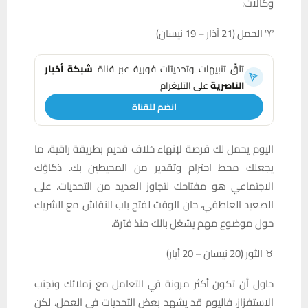
وكالات:
♈ الحمل (21 آذار – 19 نيسان)
تلقَّ تنبيهات وتحديثات فورية عبر قناة
شبكة أخبار
الناصرية
على التليغرام
انضم للقناة
اليوم يحمل لك فرصة لإنهاء خلاف قديم بطريقة راقية، ما
يجعلك محط احترام وتقدير من المحيطين بك. ذكاؤك
الاجتماعي هو مفتاحك لتجاوز العديد من التحديات. على
الصعيد العاطفي، حان الوقت لفتح باب النقاش مع الشريك
حول موضوع مهم يشغل بالك منذ فترة.
♉ الثور (20 نيسان – 20 أيار)
حاول أن تكون أكثر مرونة في التعامل مع زملائك وتجنب
الاستفزاز، فاليوم قد يشهد بعض التحديات في العمل، لكن