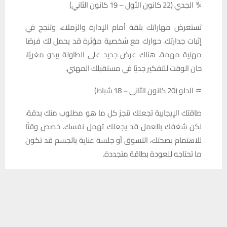
♑ الجدي (22 كانون الأول – 19 كانون الثاني)
تستعرض مهاراتك بثقة أمام الإدارة والزملاء، وتنجح في
إثبات جدارتك. حوارك مع شخصية مؤثرة قد يحمل لك فرصًا
مهنية مهمة. هناك عرض جديد على الطاولة يبدو مغريًا،
حان الوقت للتفكير جديًا في مستقبلك المهني.
♒ الدلو (20 كانون الثاني – 18 شباط)
طاقتك الإيجابية تجعلك تنجز كل ما هو مطلوب منك بدقة،
لكن شغفك بالعمل قد يجعلك تهمل نفسك. خصص وقتًا
للاهتمام بصحتك، التسوق أو جلسة عناية بالجسم قد تكون
ما تحتاجه للعودة بطاقة متجددة.
♓ الحوت (19 شباط – 20 آذار)
يستخدم هذا الموقع ملفات تعريف الارتباط لتحسين تجربتك. سنفترض أنك
موافق على هذا، ولكن يمكنك إلغاء الاشتراك إذا كنت ترغب في ذلك.
شخصية جديدة تدخل حياتك وتلفت انتباهك، ربما يكون الأمر
موافق
قراءة المزيد
بداية لشيء مميز. لكن هناك قرارات هامة تنتظر منك
التفكير العميق قبل اتخاذ أي خطوة. أحد أصدقائك يبوح لك