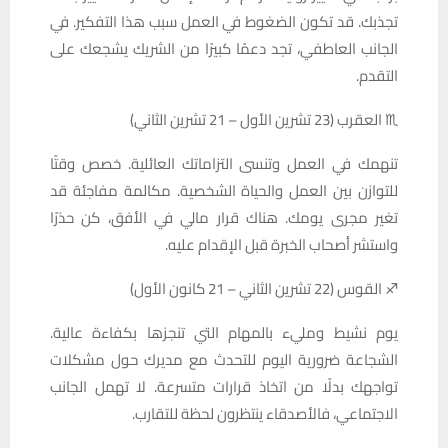
تجذبك. قد تكون الضغوط في العمل سبب هذا التفكير. في
الجانب العاطفي، تجد دعمًا كبيرًا من الشريك يشجعك على
التقدم.
♏ العقرب (23 تشرين الأول – 21 تشرين الثاني)
تنهمك في العمل وتنسى التزاماتك العائلية. خصص وقتًا
للتوازن بين العمل والحياة الشخصية. مكالمة مفاجئة قد
تغير مجرى يومك. هناك قرار مالي في الأفق، كن حذرًا
واستشر أصحاب الخبرة قبل الإقدام عليه.
♐ القوس (22 تشرين الثاني – 21 كانون الأول)
يوم نشيط ومليء بالمهام التي تنجزها بكفاءة عالية.
الشجاعة ضرورية اليوم للتحدث مع مديرك حول مشكلات
تواجهك بدلًا من اتخاذ قرارات متسرعة. لا تهمل الجانب
الاجتماعي، فالأصدقاء ينتظرون لحظة للتقارب.