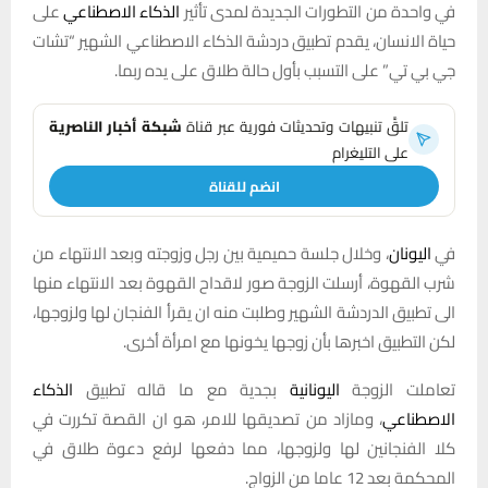
في واحدة من التطورات الجديدة لمدى تأثير
الذكاء الاصطناعي
على
حياة الانسان، يقدم تطبيق دردشة الذكاء الاصطناعي الشهير “تشات
جي بي تي” على التسبب بأول حالة طلاق على يده ربما.
تلقَّ تنبيهات وتحديثات فورية عبر قناة
شبكة أخبار الناصرية
على التليغرام
انضم للقناة
في
اليونان
، وخلال جلسة حميمية بين رجل وزوجته وبعد الانتهاء من
شرب القهوة، أرسلت الزوجة صور لاقداح القهوة بعد الانتهاء منها
الى تطبيق الدردشة الشهير وطلبت منه ان يقرأ الفنجان لها ولزوجها،
لكن التطبيق اخبرها بأن زوجها يخونها مع امرأة أخرى.
تعاملت الزوجة
اليونانية
بجدية مع ما قاله تطبيق
الذكاء
الاصطناعي
، ومازاد من تصديقها للامر، هو ان القصة تكررت في
كلا الفنجانين لها ولزوجها، مما دفعها لرفع دعوة طلاق في
المحكمة بعد 12 عاما من الزواج.