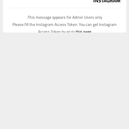
INSTAGRAM
This message appears for Admin Users only:
Please fill the Instagram Access Token. You can get Instagram
Access Token by go to
this page
يستخدم هذا الموقع ملفات تعريف الارتباط لتحسين تجربتك. سنفترض أنك
موافق على هذا، ولكن يمكنك إلغاء الاشتراك إذا كنت ترغب في ذلك.
موافق
قراءة المزيد