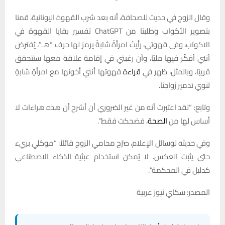
وقال الزوج في حديث للصحافة، أنه بعد شرب القهوة اليونانية، قمنا
بتصوير الأكواب وطلبنا من ChatGPT تفسير بقايا القهوة في
الاكواب، وفي قهوتي، رأيتُ امرأةً شابةً يرمز لها حرف “هـ”، يُفترض
أنني أفكّر فيها مليًا، وأن رغبتي في إقامة علاقة معها ستتحقق
قريبًا، وبالمثل، ظهر في
قراءة
قهوتها أنني أخونها مع امرأةٍ شابةٍ
تنوي تدمير زواجنا.
وتابع: “لقد اعتبرت أنه من غير الضروري أن أشرح أن هذه هراءات لا
أساس لها من
الصحة
، فضحكت فقط”.
وفي حديثه لوسائل الإعلام، صرّح محامي الزوج قائلاً: “موكلي بريء
حتى يثبت العكس. لا يُمكن استخدام عبثية الذكاء الاصطناعي
كدليل في المحكمة”.
المصدر: سكاي نيوز عربية