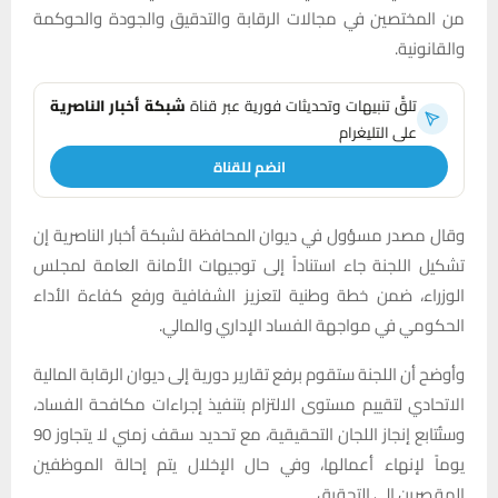
من المختصين في مجالات الرقابة والتدقيق والجودة والحوكمة
والقانونية.
تلقَّ تنبيهات وتحديثات فورية عبر قناة
شبكة أخبار الناصرية
على التليغرام
انضم للقناة
وقال مصدر مسؤول في ديوان المحافظة لشبكة أخبار الناصرية إن
تشكيل اللجنة جاء استناداً إلى توجيهات الأمانة العامة لمجلس
الوزراء، ضمن خطة وطنية لتعزيز الشفافية ورفع كفاءة الأداء
الحكومي في مواجهة الفساد الإداري والمالي.
وأوضح أن اللجنة ستقوم برفع تقارير دورية إلى ديوان الرقابة المالية
الاتحادي لتقييم مستوى الالتزام بتنفيذ إجراءات مكافحة الفساد،
وستُتابع إنجاز اللجان التحقيقية، مع تحديد سقف زمني لا يتجاوز 90
يوماً لإنهاء أعمالها، وفي حال الإخلال يتم إحالة الموظفين
المقصرين إلى التحقيق.