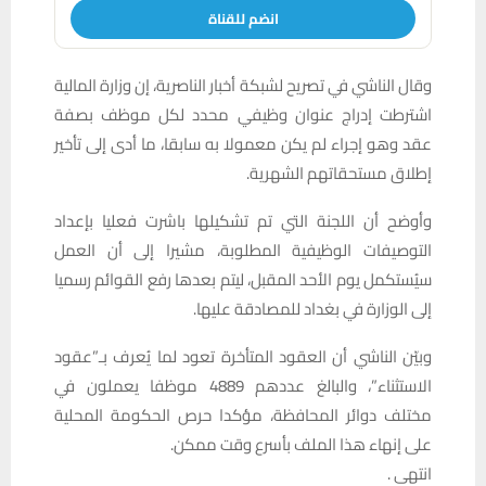
انضم للقناة
وقال الناشي في تصريح لشبكة أخبار الناصرية، إن وزارة المالية
اشترطت إدراج عنوان وظيفي محدد لكل موظف بصفة
عقد وهو إجراء لم يكن معمولا به سابقا، ما أدى إلى تأخير
إطلاق مستحقاتهم الشهرية.
وأوضح أن اللجنة التي تم تشكيلها باشرت فعليا بإعداد
التوصيفات الوظيفية المطلوبة، مشيرا إلى أن العمل
سيُستكمل يوم الأحد المقبل، ليتم بعدها رفع القوائم رسميا
إلى الوزارة في بغداد للمصادقة عليها.
وبيّن الناشي أن العقود المتأخرة تعود لما يُعرف بـ”عقود
الاستثناء”، والبالغ عددهم 4889 موظفا يعملون في
مختلف دوائر المحافظة، مؤكدا حرص الحكومة المحلية
على إنهاء هذا الملف بأسرع وقت ممكن.
انتهى .