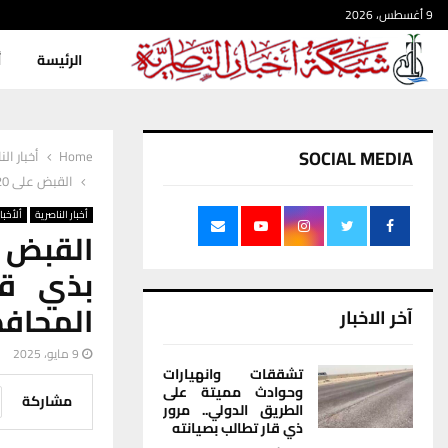
9 أغسطس، 2026
الرئيسة
أ
SOCIAL MEDIA
Home
أخبار الن
القبض على 20 متهماً في نزاع عشائري مسلح بذي قار ادى الى إصابة مدير شرطة شمال المحافظة
أخبار الناصرية
ألأخبار
بذي قا
المحاف
آخر الاخبار
9 مايو، 2025
تشققات وانهيارات
وحوادث مميتة على
مشاركة
الطريق الدولي.. مرور
ذي قار تطالب بصيانته