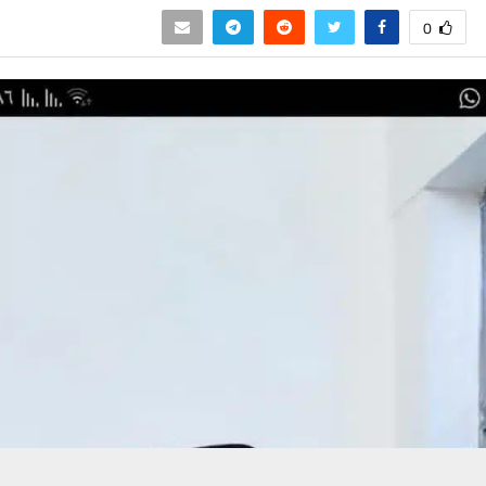
0
حسين تجربتك. سنفترض أنك موافق على هذا، ولكن يمكنك إلغاء الاشتراك إذا كنت