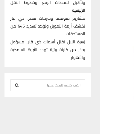
وتأهيل لمحطات الرفع وخطوط النقل
الرئيسية
مشاريع متوقفة وشركات تنتظر.. ذي قار
تكشف أزمة التمويل وتؤكد تسديد 45% من
المستحقات
زهرة النيل تقتل أسماك ذي قار.. مسؤول
يحذر من كارثة بيئية تهدد الثروة السمكية
والأهوار
S
e
S
a
r
E
c
h
A
f
R