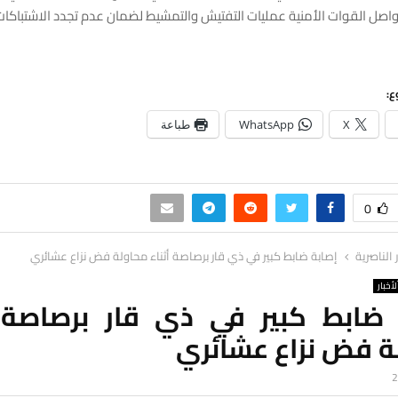
اصل القوات الأمنية عمليات التفتيش والتمشيط لضمان عدم تجدد الاشتباكات
ع:
X
WhatsApp
طباعة
0
ر الناصرية
إصابة ضابط كبير في ذي قار برصاصة أثناء محاولة فض نزاع عشائري
لأخبار
 ضابط كبير في ذي قار برصاصة أ
ة فض نزاع عشائري