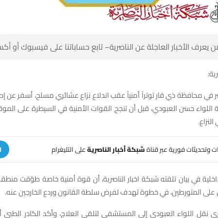
 كن أول من يعرف الأخبار العاجلة عن الناصرية– تابع حساباتنا على ف
شبك
 في محافظة ذي قار توتراً أمنياً عقب اندلاع نزاع عشائري مسلح، أسفر عن 
متهماً
على التليغرام
شبكة أخبار الناصرية
تلقَّ تنبيهات وتحديثات فوري
ة
داخلية في بيان تلقته شبكة اخبار الناصرية، أن قوة أمنية خاصة طوّقت منطق
من إلقاء القبض على المتورطين، في خطوة تهدف لفرض سلطة القانون وردع
ى نقل اللواء العبودي إلى المستشفى لتلقي العلاج، وأكد الكادر الطبي أ