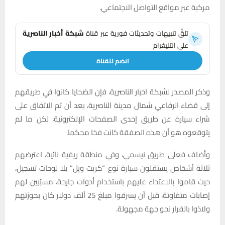
مركبة عبر مواقع التواصل الاجتماعي.
تلقَّ تنبيهات وتحديثات فورية عبر قناة
شبكة أخبار الناصرية
على التليغرام
انضم للقناة
وذكر المصدر لشبكة اخبار الناصرية، فإن الضحايا كانوا في طريقهم
إلى قضاء الرفاعي شمال مدينة الناصرية، بعد أن تم الاتفاق على
شراء سيارة عن طريق إحدى الصفحات الإلكترونية، لكن ما لم
يتوقعوه هو أن هذه الصفقة كانت فخا محكما.
وأضاف فعلى طريق نيسمي، وفي منطقة ريفية نائية، اعترضهم
ثلاثة أشخاص يستقلون سيارة نوع “كريت ويل” بلا لوحات تسجيل،
حيث قاموا بالاعتداء عليهم باستخدام أدوات جارحة، مسبّبين لهم
إصابات متفاوتة، قبل أن يسرقوا مبلغ 25 ألف دولار كان بحوزتهم
ولاذوا بالفرار نحو جهة مجهولة.