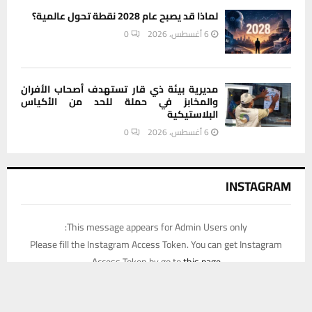
لماذا قد يصبح عام 2028 نقطة تحول عالمية؟
6 أغسطس، 2026
0
مديرية بيئة ذي قار تستهدف أصحاب الأفران
والمخابز في حملة للحد من الأكياس
البلاستيكية
6 أغسطس، 2026
0
INSTAGRAM
This message appears for Admin Users only:
Please fill the Instagram Access Token. You can get Instagram
Access Token by go to
this page
يستخدم هذا الموقع ملفات تعريف الارتباط لتحسين تجربتك. سنفترض أنك
موافق على هذا، ولكن يمكنك إلغاء الاشتراك إذا كنت ترغب في ذلك.
موافق
قراءة المزيد