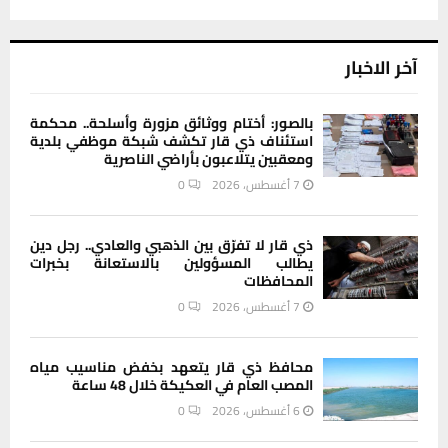
آخر الاخبار
بالصور: أختام ووثائق مزورة وأسلحة.. محكمة
استئناف ذي قار تكشف شبكة موظفي بلدية
ومعقبين يتلاعبون بأراضي الناصرية
7 أغسطس، 2026
0
ذي قار لا تفرّق بين الذهبي والعادي.. رجل دين
يطالب المسؤولين بالاستعانة بخبرات
المحافظات
7 أغسطس، 2026
0
محافظ ذي قار يتعهد بخفض مناسيب مياه
المصب العام في العكيكة خلال 48 ساعة
6 أغسطس، 2026
0