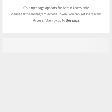
This message appears for Admin Users only:
Please fill the Instagram Access Token. You can get Instagram
Access Token by go to
this page
يستخدم هذا الموقع ملفات تعريف الارتباط لتحسين تجربتك. سنفترض أنك
موافق على هذا، ولكن يمكنك إلغاء الاشتراك إذا كنت ترغب في ذلك.
موافق
قراءة المزيد