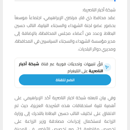
شبكة أخبار الناصرية:
عقد محافظ ذي قار، مرتضى الإبراهيمي، اجتماعاً موسعاً
بحضور عضو لجنة الشهداء والسجناء النيابية، النائب حسين
البطاط، وعدد من أعضاء مجلس المحافظة، بالإضافة إلى
مدير مؤسسة الشهداء والسجناء السياسيين في المحافظة،
ومديري دوائر البلديات.
تلقَّ تنبيهات وتحديثات فورية عبر قناة
شبكة أخبار
الناصرية
على التليغرام
انضم للقناة
وفي بيان تابعته شبكة اخبار الناصرية أكد الإبراهيمي على
أهمية تلبية استحقاقات هذه الشريحة العزيزة، حيث تم
الاتفاق على تكليف النائب حسين البطاط بالتحرك إلى وزارة
الزراعة لاستكمال إجراءات مصادقة وزير الزراعة على
تخصيص مقاطعة 21، مع تخصيص الأراضي في المدينة