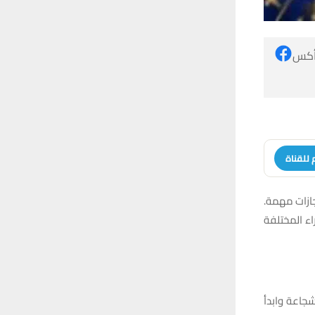
 أكس
 للقناة
جازات مهمة.
اء المختلفة
شجاعة وابدأ