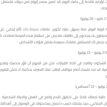
ت تؤجله، فالحظ إلى جانبك اليوم. قد تصبح مصدر إلهام لمن حولك، فاستغل
لحك.
ية قوية اليوم، مما يسهل عليك تكوين علاقات جديدة ذات تأثير إيجابي عل
حيطون بك ينجذبون إلى طاقتك، فاحرص على استثمار هذه الفرصة لصالحك. كن 
 يحمل لك المستقبل مفاجآت سعيدة بفضل هؤلاء الأشخاص.
و)
لشكوك والتردد في اتخاذ القرارات، لكن من المهم أن تثق بحدسك وتتحرر 
ضية. قد تجد نفسك أمام مواقف تتطلب منك التصرف بحكمة. لا تخشَ التغيير
.
 عالية تجعلك قادرًا على تحقيق تقدم واضح في العمل والحياة الشخصية.
ل الجماعي، حيث يمكنك كسب داعمين يساعدونك في الوصول إلى أهدافك. ل