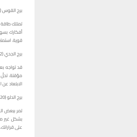
برج القوس (22 نوفمبر – 21 ديسمبر)
تمتلك طاقة 
أفكارك بسهو
قوية. استمت
برج الجدي (22 ديسمبر – 19 يناير)
قد تواجه بعض
مؤقتة. تحلَّ
الابتعاد عن ا
برج الدلو (20 يناير – 18 فبراير)
تمر ببعض الل
بشكل غير مت
على قراراتك.