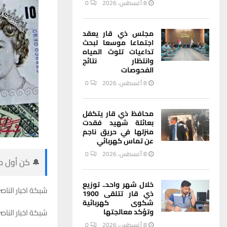
8 أغسطس، 2026
0
مجلس ذي قار يعقد
اجتماعا موسعا لبحث
تداعيات تلوث المياه
وانتظار نتائج
الفحوصات
8 أغسطس، 2026
0
محافظ ذي قار يتكفل
بعائلة شهيد فقدت
منزلها في حريق ناجم
عن تماس كهربائي
8 أغسطس، 2026
0
🔔 كن أول من
خلال شهر واحد.. توزيع
شبكة اخبار الناصر
ذي قار تتلقى 1900
شكوى كهربائية
شبكة اخبار الناص
وتؤكد معالجتها
8 أغسطس، 2026
0