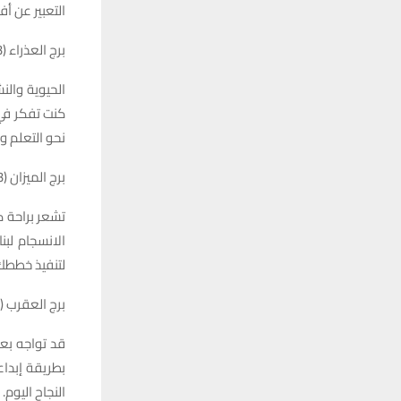
التعبير عن 
برج العذراء (23 أغسطس – 22 سبتمبر)
الحيوية وال
كنت تفكر في
نحو التعلم وا
برج الميزان (23 سبتمبر – 22 أكتوبر)
تشعر براحة ك
الانسجام لب
لتنفيذ خططك،
برج العقرب (23 أكتوبر – 21 نوفمبر)
قد تواجه بعض
بطريقة إبداع
النجاح اليوم.