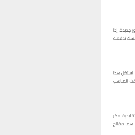
جديدة. إذا
نفسك تدفعك
. استغل هذا
قت المناسب
قليدية. فكر
ة هما مفتاح