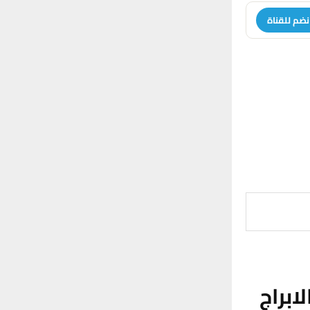
نضم للقناة
براج