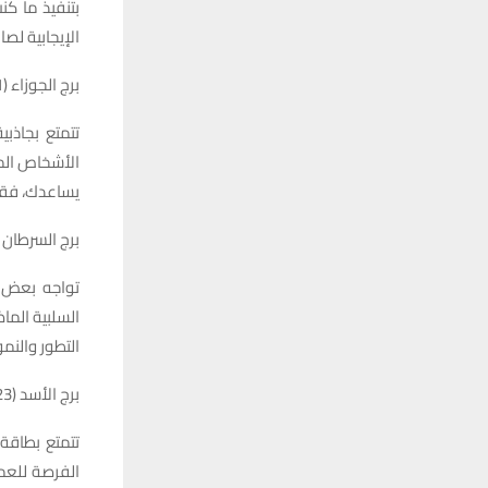
بتنفيذ ما كن
الإيجابية لصا
برج الجوزاء (21 مايو – 20 يونيو)
تتمتع بجاذب
الأشخاص الم
يساعدك، فقد
برج السرطان (21 يونيو – 22 يولي
تواجه بعض ا
السلبية الما
التطور والنمو
برج الأسد (23 يوليو – 22 أغسطس)
تتمتع بطاقة
الفرصة للعم