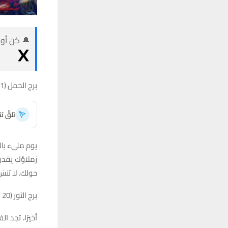
🔔 كن أول
برج الحمل (21 مارس – 19 أبريل)
تلقَّ 
يوم مليء بال
زملاؤك يقدرو
حولك. لا تنس
برج الثور (20 أبريل – 20 مايو)
أخيرًا، تجد 