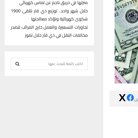
منزلها في حريق ناجم عن تماس كهربائي
خلال شهر واحد.. توزيع ذي قار تتلقى 1900
شكوى كهربائية وتؤكد معالجتها
تجاوزات التسعيرة والعمل خارج المرائب تتصدر
مخالفات النقل في ذي قار خلال تموز
S
e
S
a
r
E
c

h
A
f
R
o
r
C
:
H