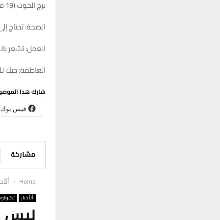
برج الحوت (19 فبراير – 20 مارس)
الصحة: تحتاج إل
العمل: تشعر بالر
العاطفة: حبك لل
شارك هذا الموضو
فيس بوك
مشاركة
Home
ألأخب
ألأخبار
تكنولوج
ليس ا