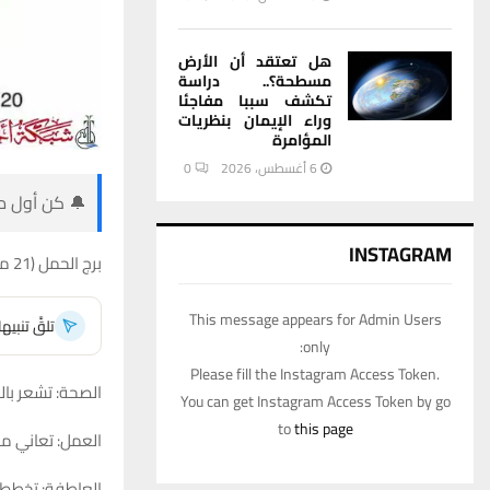
هل تعتقد أن الأرض
مسطحة؟.. دراسة
تكشف سببا مفاجئا
وراء الإيمان بنظريات
المؤامرة
6 أغسطس، 2026
0
🔔 كن أول من
INSTAGRAM
برج الحمل (21 مارس – 19 أبريل)
This message appears for Admin Users
تلقَّ تنبي
only:
Please fill the Instagram Access Token.
الصحة: تشعر بالد
You can get Instagram Access Token by go
to
this page
العمل: تعاني من
العاطفة: تخطط م