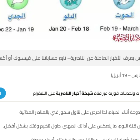
 كن أول من يعرف الأخبار العاجلة عن الناصرية– تابع حساباتنا على ف
على التليغرام
شبكة أخبار الناصرية
تلقَّ تنبيهات وتحديثات فوري
ة
الصحة: تشعر بالدوخة أثناء الصيام، لذا احرص على تناول سحور غني با
العمل: تعاني من قلة النوم، ما ينعكس على أدائك المهني، حاول تنظيم 
العاطفة: تخطط مع الشريك للسفر في عطلة العيد والاستمتا