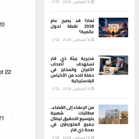
6 أغسطس، 2026
0
لماذا قد يصبح عام
2028 نقطة تحول
عالمية؟
6 أغسطس، 2026
0
مديرية بيئة ذي قار
تستهدف أصحاب
الأفران والمخابز في
حملة للحد من الأكياس
البلاستيكية
6 أغسطس، 2026
0
من الإعفاء إلى القضاء..
مطالبات شعبية
بتوسيع التحقيق ليطال
جميع المتورطين في
صحة ذي قار
6 أغسطس، 2026
0