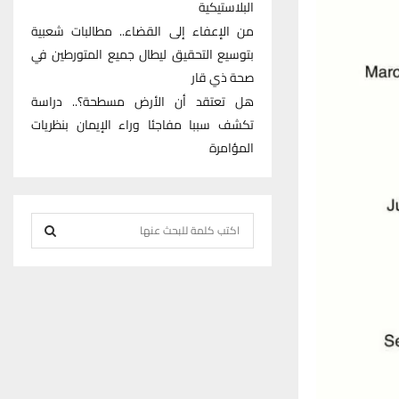
البلاستيكية
من الإعفاء إلى القضاء.. مطالبات شعبية
بتوسيع التحقيق ليطال جميع المتورطين في
صحة ذي قار
هل تعتقد أن الأرض مسطحة؟.. دراسة
تكشف سببا مفاجئا وراء الإيمان بنظريات
المؤامرة
S
e
S
a
r
E
c
h
A
f
R
o