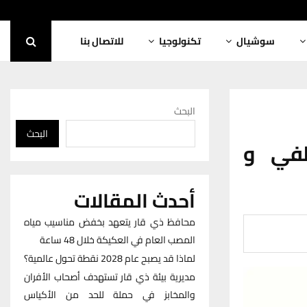
سوشيال
تكنولوجيا
للاتصال بنا
البحث
البحث
طفي و
أحدث المقالات
محافظ ذي قار يتعهد بخفض مناسيب مياه
المصب العام في العكيكة خلال 48 ساعة
لماذا قد يصبح عام 2028 نقطة تحول عالمية؟
مديرية بيئة ذي قار تستهدف أصحاب الأفران
والمخابز في حملة للحد من الأكياس