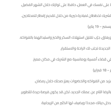
 على نفسك في العمل، حافظ على توازنك خلال الشهر الفضيل.
لشريك تخططان لمبادرة خيرية من خلال تقديم إفطار للمحتاجين.
رهاق، جرّب تقليل استهلاك السكر والخبز واستبدالهما بالفواكه.
لجديدة تجلب لك الراحة والاستقرار.
في قضاء أمسية رومانسية مع الشريك في مكان مميز.
مزيد من الفواكه والخضروات يعزز صحتك خلال رمضان.
الرضا التام عن عملك الجديد، لكن قد يكون فرصة جيدة للتطوير.
خل حياتك مجددًا ويضيف لها الكثير من الإيجابية.