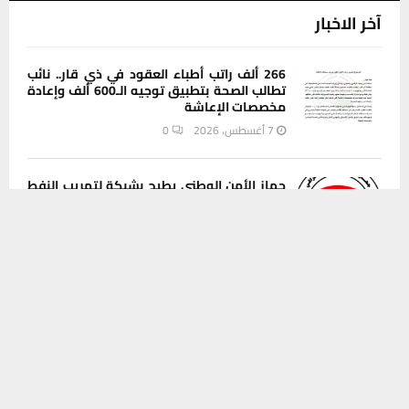
آخر الاخبار
266 ألف راتب أطباء العقود في ذي قار.. نائب
تطالب الصحة بتطبيق توجيه الـ600 ألف وإعادة
مخصصات الإعاشة
7 أغسطس، 2026
0
جهاز الأمن الوطني يطيح بشبكة لتهريب النفط
الخام في البصرة وذي قار
يستخدم هذا الموقع ملفات تعريف الارتباط لتحسين تجربتك. سنفترض أنك
7 أغسطس، 2026
0
موافق على هذا، ولكن يمكنك إلغاء الاشتراك إذا كنت ترغب في ذلك.
موافق
قراءة المزيد
محافظ ذي قار يطلق مشاريع البنى التحتية
لأربع مناطق سكنية في سوق الشيوخ
7 أغسطس، 2026
0
قوات أمنية مشتركة تمشط مناطق البطحاء
الزراعية والصحراوية وتحقق نتائج ميدانية