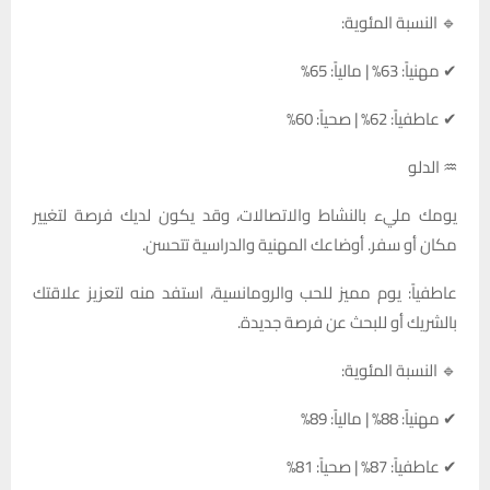
🔹 النسبة المئوية:
✔ مهنياً: 63% | مالياً: 65%
✔ عاطفياً: 62% | صحياً: 60%
♒ الدلو
يومك مليء بالنشاط والاتصالات، وقد يكون لديك فرصة لتغيير
مكان أو سفر. أوضاعك المهنية والدراسية تتحسن.
عاطفياً: يوم مميز للحب والرومانسية، استفد منه لتعزيز علاقتك
بالشريك أو للبحث عن فرصة جديدة.
🔹 النسبة المئوية:
✔ مهنياً: 88% | مالياً: 89%
✔ عاطفياً: 87% | صحياً: 81%