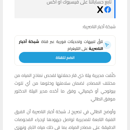
تابع حساباتنا على فيسبوك أو أكس
شبكة
أخبار
الناصرية:
تلقَّ تنبيهات وتحديثات فورية عبر قناة
شبكة أخبار
الناصرية
على التليغرام
انضم للقناة
كثّفت مديرية بيئة ذي قار حملاتها لفحص نماذج المياه من
مختلف المصادر، لضمان سلامتها وخلوها من أي تلوث
بيولوجي أو كيميائي، وفق ما أكده مدير البيئة الدكتور
موفق الطائي.
وأوضح الطائي في تصريح لـ شبكة
أخبار
الناصرية أن الفرق
الفنية التابعة للمديرية تواصل جهودها لإجراء الفحوصات
الدقيقة على مصادر المياه، بما في ذلك مياه الآبار، ونهرَي