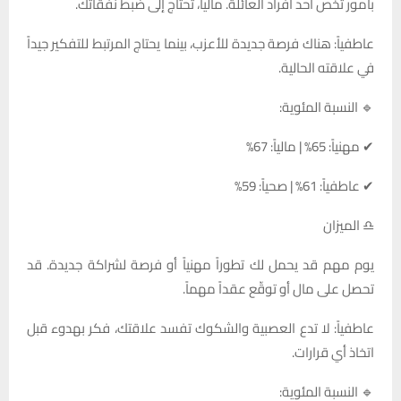
بأمور تخص أحد أفراد العائلة. مالياً، تحتاج إلى ضبط نفقاتك.
عاطفياً: هناك فرصة جديدة للأعزب، بينما يحتاج المرتبط للتفكير جيداً
في علاقته الحالية.
🔹 النسبة المئوية:
✔ مهنياً: 65% | مالياً: 67%
✔ عاطفياً: 61% | صحياً: 59%
♎ الميزان
يوم مهم قد يحمل لك تطوراً مهنياً أو فرصة لشراكة جديدة. قد
تحصل على مال أو توقّع عقداً مهماً.
عاطفياً: لا تدع العصبية والشكوك تفسد علاقتك، فكر بهدوء قبل
اتخاذ أي قرارات.
🔹 النسبة المئوية: