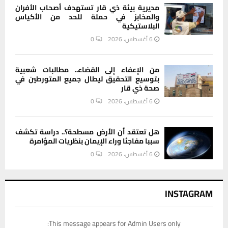
مديرية بيئة ذي قار تستهدف أصحاب الأفران
والمخابز في حملة للحد من الأكياس
البلاستيكية
6 أغسطس، 2026
0
من الإعفاء إلى القضاء.. مطالبات شعبية
بتوسيع التحقيق ليطال جميع المتورطين في
صحة ذي قار
6 أغسطس، 2026
0
هل تعتقد أن الأرض مسطحة؟.. دراسة تكشف
سببا مفاجئا وراء الإيمان بنظريات المؤامرة
6 أغسطس، 2026
0
INSTAGRAM
This message appears for Admin Users only: