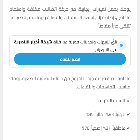
يومك يحمل تغييرات إيجابية، مع حركة اتصالات مكثفة واهتمام
عاطفي، إضافة إلى انشغالك بتنقلات ولقاءات وربما سفر قصير. قد
تتلقى خبراً مفاجئاً.
تلقَّ تنبيهات وتحديثات فورية عبر قناة
شبكة أخبار الناصرية
على التليغرام
انضم للقناة
عاطفياً: لديك فرصة جيدة للخروج من حالتك النفسية الصعبة، يومك
مناسب للتفاهمات واللقاءات.
🔹 النسبة المئوية:
✔ مهنياً: 83% | مالياً: 85%
✔ عاطفياً: 81% | صحياً: 78%