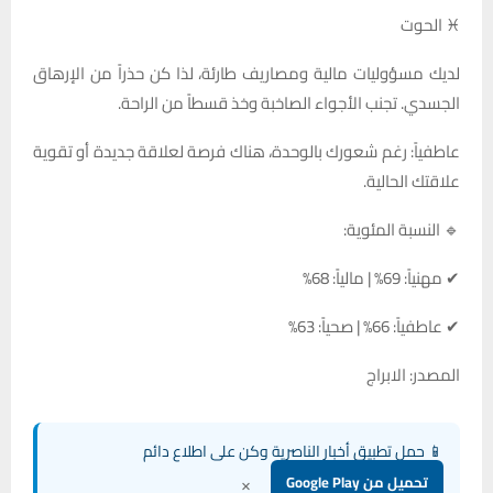
♓ الحوت
لديك مسؤوليات مالية ومصاريف طارئة، لذا كن حذراً من الإرهاق
الجسدي. تجنب الأجواء الصاخبة وخذ قسطاً من الراحة.
عاطفياً: رغم شعورك بالوحدة، هناك فرصة لعلاقة جديدة أو تقوية
علاقتك الحالية.
🔹 النسبة المئوية:
✔ مهنياً: 69% | مالياً: 68%
✔ عاطفياً: 66% | صحياً: 63%
المصدر: الابراج
📱 حمل تطبيق أخبار الناصرية وكن على اطلاع دائم
×
تحميل من Google Play