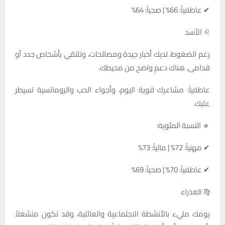
✔ عاطفياً: 66% | صحياً: 64%
♌ الأسد
رغم الضغوط، لديك أخبار جيدة ومصالحات، وتلتقي بأشخاص جدد أو
قدامى. هناك دعم واضح من محيطك.
عاطفياً: مشاعرك قوية اليوم، وأجواء الحب والرومانسية تسيطر
عليك.
🔹 النسبة المئوية:
✔ مهنياً: 72% | مالياً: 73%
✔ عاطفياً: 70% | صحياً: 69%
♍ العذراء
يومك مليء بالأنشطة الاجتماعية والعائلية، وقد تكون منشغلاً