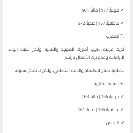
✔ مهنياً: 77% | مالياً: 64%
✔ عاطفياً: 67% | صحياً: 72%
♏ العقرب
لديك فرصة لترتيب أمورك المهنية والمالية، ولكن عليك إنهاء
التزاماتك وعدم ترك الأعمال تتراكم.
عاطفياً: تحتاج للاهتمام والدعم العاطفي، ولكن لا تفكر بسلبية.
🔹 النسبة المئوية:
✔ مهنياً: 66% | مالياً: 68%
✔ عاطفياً: 65% | صحياً: 61%
♐ القوس