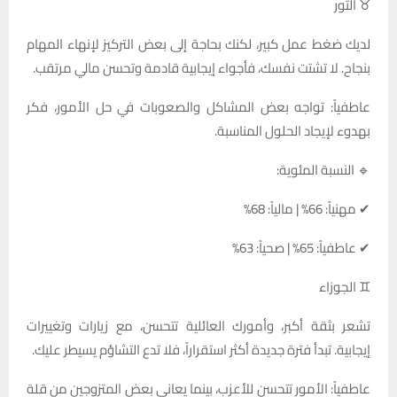
♉ الثور
لديك ضغط عمل كبير، لكنك بحاجة إلى بعض التركيز لإنهاء المهام
بنجاح. لا تشتت نفسك، فأجواء إيجابية قادمة وتحسن مالي مرتقب.
عاطفياً: تواجه بعض المشاكل والصعوبات في حل الأمور، فكر
بهدوء لإيجاد الحلول المناسبة.
🔹 النسبة المئوية:
✔ مهنياً: 66% | مالياً: 68%
✔ عاطفياً: 65% | صحياً: 63%
♊ الجوزاء
تشعر بثقة أكبر، وأمورك العائلية تتحسن، مع زيارات وتغييرات
إيجابية. تبدأ فترة جديدة أكثر استقراراً، فلا تدع التشاؤم يسيطر عليك.
عاطفياً: الأمور تتحسن للأعزب، بينما يعاني بعض المتزوجين من قلة