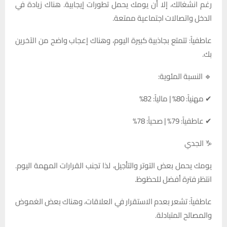
رغم انشغالك، إلا أن يومك يحمل تطورات إيجابية. هناك زيادة في
الدخل واتصالات اجتماعية ممتعة.
عاطفياً: تتمتع بجاذبية كبيرة اليوم، وهناك إعجاب واضح من الآخرين
بك.
🔹 النسبة المئوية:
✔ مهنياً: 80% | مالياً: 82%
✔ عاطفياً: 79% | صحياً: 78%
♑ الجدي
يومك يحمل بعض التوتر والتأجيل، لذا تجنب القرارات المهمة اليوم.
انتظر فترة أفضل للحظوظ.
عاطفياً: تشعر بعدم الاستقرار في العلاقات، وهناك بعض الغموض
والمصالح المتبادلة.