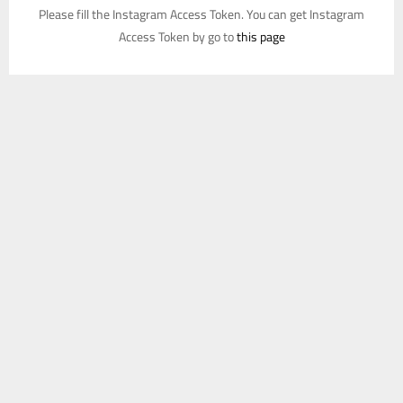
Please fill the Instagram Access Token. You can get Instagram
Access Token by go to
this page
يستخدم هذا الموقع ملفات تعريف الارتباط لتحسين تجربتك. سنفترض أنك
موافق على هذا، ولكن يمكنك إلغاء الاشتراك إذا كنت ترغب في ذلك.
موافق
قراءة المزيد