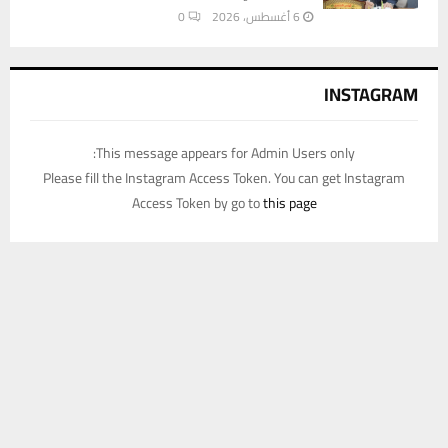
6 أغسطس، 2026
0
INSTAGRAM
This message appears for Admin Users only:
Please fill the Instagram Access Token. You can get Instagram
Access Token by go to
this page
يستخدم هذا الموقع ملفات تعريف الارتباط لتحسين تجربتك. سنفترض أنك
موافق على هذا، ولكن يمكنك إلغاء الاشتراك إذا كنت ترغب في ذلك.
موافق
قراءة المزيد