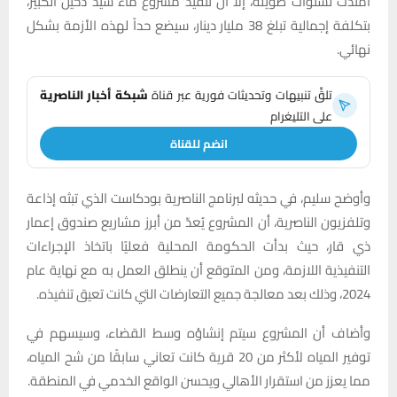
امتدت لسنوات طويلة، إلا أن تنفيذ مشروع ماء سيد دخيل الكبير،
بتكلفة إجمالية تبلغ 38 مليار دينار، سيضع حداً لهذه الأزمة بشكل
نهائي.
تلقَّ تنبيهات وتحديثات فورية عبر قناة
شبكة أخبار الناصرية
على التليغرام
انضم للقناة
وأوضح سليم، في حديثه لبرنامج الناصرية بودكاست الذي تبثه إذاعة
وتلفزيون الناصرية، أن المشروع يُعدّ من أبرز مشاريع صندوق إعمار
ذي قار، حيث بدأت الحكومة المحلية فعليًا باتخاذ الإجراءات
التنفيذية اللازمة، ومن المتوقع أن ينطلق العمل به مع نهاية عام
2024، وذلك بعد معالجة جميع التعارضات التي كانت تعيق تنفيذه.
وأضاف أن المشروع سيتم إنشاؤه وسط القضاء، وسيسهم في
توفير المياه لأكثر من 20 قرية كانت تعاني سابقًا من شح المياه،
مما يعزز من استقرار الأهالي ويحسن الواقع الخدمي في المنطقة.