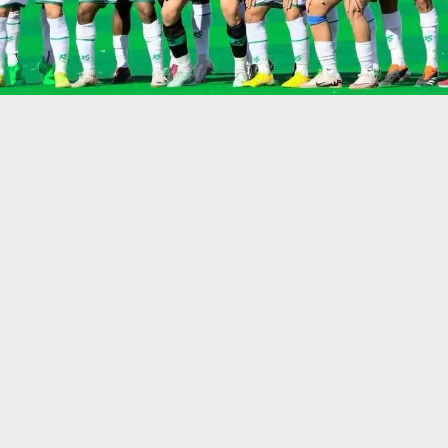
حسين تجربتك. سنفترض أنك موافق على هذا، ولكن يمكنك إلغاء الاشتراك إذا كنت
 من يعرف الأخبار العاجلة عن الناصرية– تابع حساباتنا على فيسبوك أو
ناصرية:
ضمن منافسات الجولة 17 من الدوري العراقي الممتاز، انتهت مباراة فريق الغراف
عادل السلبي في اللقاء الذي جرى على ملعب الصناعة بالعاصمة بغداد.
تنبيهات وتحديثات فورية عبر قناة
شبكة أخبار الناصرية
على التليغرام
انضم
شبكة أخبار الناصرية أشار مدرب فريق الغراف مؤيد طعمة، إلى أن الفريق