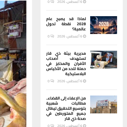
6 أغسطس، 2026
0
لماذا قد يصبح عام
2028 نقطة تحول
عالمية؟
6 أغسطس، 2026
0
مديرية بيئة ذي قار
تستهدف أصحاب
الأفران والمخابز في
حملة للحد من الأكياس
البلاستيكية
6 أغسطس، 2026
0
من الإعفاء إلى القضاء..
مطالبات شعبية
بتوسيع التحقيق ليطال
جميع المتورطين في
صحة ذي قار
6 أغسطس، 2026
0