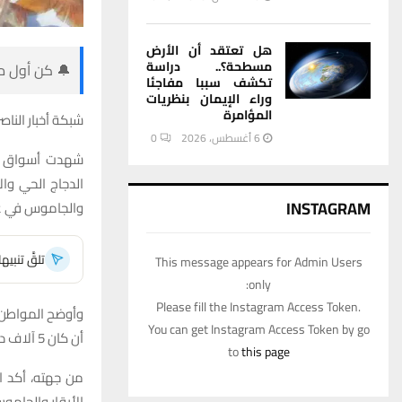
هل تعتقد أن الأرض
مسطحة؟.. دراسة
🔔 كن أول من
تكشف سببا مفاجئا
وراء الإيمان بنظريات
المؤامرة
شبكة أخبار الناصر
6 أغسطس، 2026
0
شهدت أسواق النا
الدجاج الحي وا
INSTAGRAM
والجاموس في ع
تلقَّ تنبي
This message appears for Admin Users
only:
Please fill the Instagram Access Token.
You can get Instagram Access Token by go
أن كان 5 آلاف دينار، بينما ارتفع سعر الدجاج الحي إلى 4 آلاف دينار للكيلو، بعد أن كان 3,300 دينار.
to
this page
من جهته، أكد ال
الأبقار والجامو