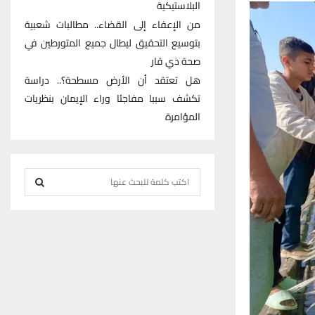
البلاستيكية
من الإعفاء إلى القضاء.. مطالبات شعبية
بتوسيع التحقيق ليطال جميع المتورطين في
صحة ذي قار
هل تعتقد أن الأرض مسطحة؟.. دراسة
تكشف سببا مفاجئا وراء الإيمان بنظريات
المؤامرة
S
e
S
a
r
E
c
h
A
f
R
o