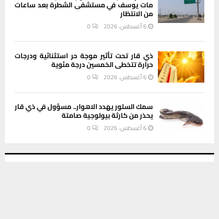
مات يوسف في مستشفى الشطرة بعد ساعات
من الانتظار
6 أغسطس، 2026
0
ذي قار تحت تأثير موجة حر استثنائية ودرجات
حرارة تتخطى الخمسين درجة مئوية
6 أغسطس، 2026
0
سمك السلور يهدد الاهوار.. مسؤول في ذي قار
يحذر من كارثة بيولوجية صامتة
6 أغسطس، 2026
0
INSTAGRAM
يستخدم هذا الموقع ملفات تعريف الارتباط لتحسين تجربتك. سنفترض أنك
موافق على هذا، ولكن يمكنك إلغاء الاشتراك إذا كنت ترغب في ذلك.
This message appears for Admin Users only:
موافق
قراءة المزيد
Please fill the Instagram Access Token. You can get Instagram