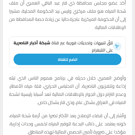
أكد عضو مجلس محافظة ذي قار عبد الباقي العمري أن ملف
شحة المياه هو ملف مركزي وليس بيد الحكومة المحلية، مشيرا
إلى أن الحكومة المركزية عاجزة حاليا عن زيادة حصة المحافظة من
الإطلاقات المائية.
تلقَّ تنبيهات وتحديثات فورية عبر قناة
شبكة أخبار الناصرية
على التليغرام
انضم للقناة
وأوضح العمري خلال حديثه في برنامج هموم الناس الذي تبثه
إذاعة وتلفزيون الناصرية، أن الاحتباس الحراري، قلة مياه الأمطار،
وعدم التزام دول الجوار بالإطلاقات المائية تعد أسبابا رئيسية لشحة
المياه في العراق بشكل عام، وذي قار بشكل خاص.
وأشار إلى أن قضاء الإصلاح يعد الأكثر تضررا من أزمة شحة المياه،
كونه يعتمد على ذنائب البدعة لتوفير المياه لخمس وحدات إدارية،
مؤكدا على ضرورة تأمين الحصص المائية لهذه المناطق.